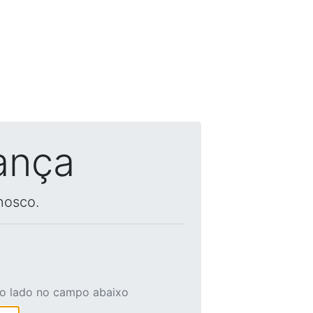
ança
nosco.
ao lado no campo abaixo