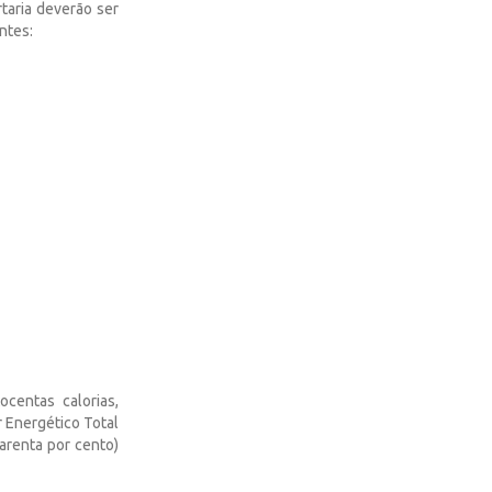
taria deverão ser
ntes:
ocentas calorias,
r Energético Total
uarenta por cento)