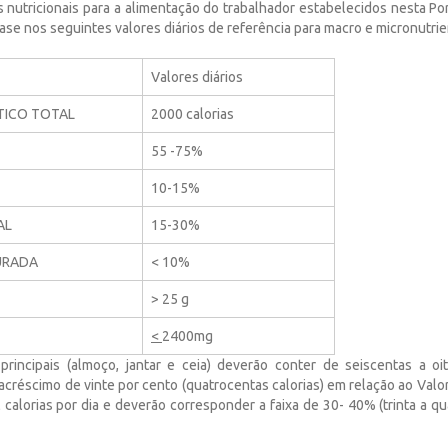
 nutricionais para a alimentação do trabalhador estabelecidos nesta Por
se nos seguintes valores diários de referência para macro e micronutrie
Valores diários
TICO TOTAL
2000 calorias
55 -75%
10-15%
AL
15-30%
URADA
< 10%
> 25 g
<
2400mg
 principais (almoço, jantar e ceia) deverão conter de seiscentas a oit
créscimo de vinte por cento (quatrocentas calorias) em relação ao Valo
calorias por dia e deverão corresponder a faixa de 30- 40% (trinta a q