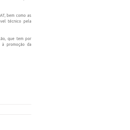
PAT, bem como as
vel técnico pela
ção, que tem por
do à promoção da