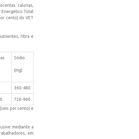
centas calorias,
r Energético Total
 por cento) do VET
utrientes, fibra e
ras
Sódio
(mg)
360-480
0
720-960
(seis por cento) e
lusive mediante a
trabalhadores, em