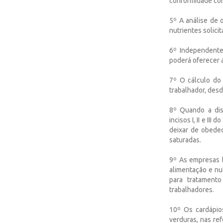
conformidade com 
5º A análise de 
nutrientes solici
6º Independente 
poderá oferecer a
7º O cálculo do
trabalhador, des
8º Quando a dist
incisos I, II e II
deixar de obede
saturadas.
9º As empresas b
alimentação e nu
para tratamento
trabalhadores.
10º Os cardápio
verduras, nas ref