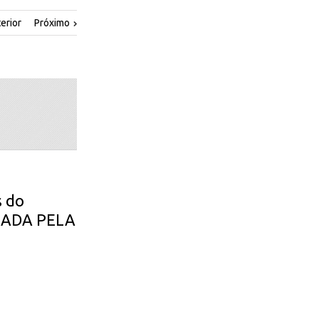
erior
Próximo
s do
OGADA PELA