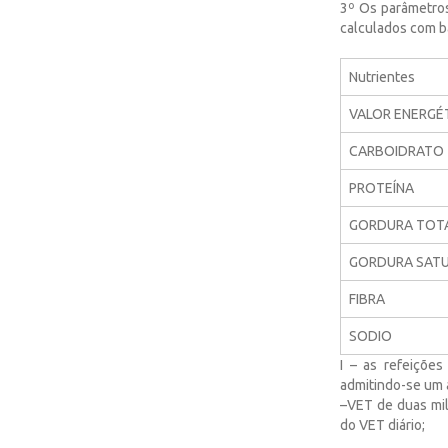
3º Os parâmetros
calculados com ba
Nutrientes
VALOR ENERGÉ
CARBOIDRATO
PROTEÍNA
GORDURA TOT
GORDURA SAT
FIBRA
SODIO
I – as refeições
admitindo-se um a
–VET de duas mil 
do VET diário;