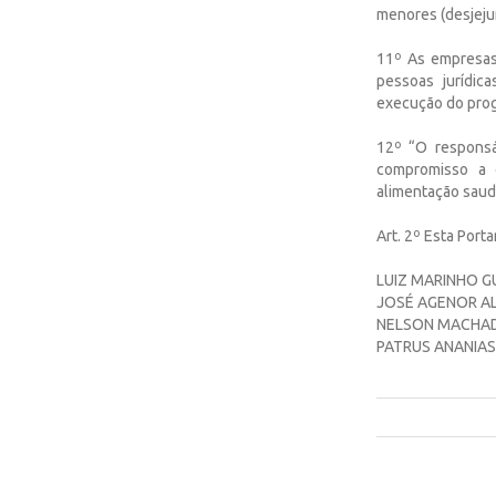
menores (desjeju
11º As empresas
pessoas jurídic
execução do pro
12º “O responsá
compromisso a c
alimentação saudá
Art. 2º Esta Port
LUIZ MARINHO 
JOSÉ AGENOR AL
NELSON MACHA
PATRUS ANANIAS