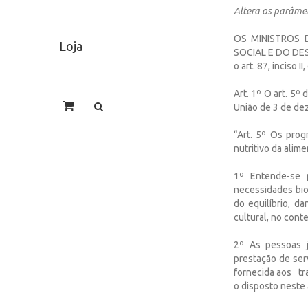
Altera os parâme
OS MINISTROS 
Loja
SOCIAL E DO DES
o art. 87, inciso 
Art. 1º O art. 5º
União de 3 de de
“Art. 5º Os prog
nutritivo da alim
1º Entende-se 
necessidades bio
do equilíbrio, d
cultural, no cont
2º As pessoas j
prestação de ser
fornecida aos tr
o disposto neste 