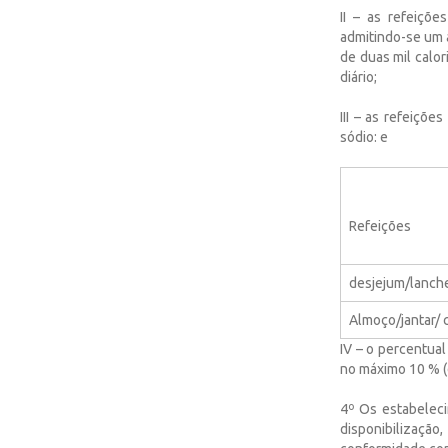
II – as refeiçõ
admitindo-se um a
de duas mil calor
diário;
III – as refeiçõe
sódio: e
Refeições
desjejum/lanch
Almoço/jantar/ 
IV – o percentual
no máximo 10 % (
4º Os estabeleci
disponibilização