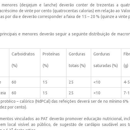
es menores (desjejum e lanche) deverão conter de trezentas a quatro
créscimo de vinte por cento (quatrocentas calorias) em relação ao Valo
ias por dia e deverão corresponder a faixa de 15 – 20 % (quinze a vinte
s principais e menores deverão seguir a seguinte distribuição de macron
Carboidratos
Proteínas
Gorduras
Gorduras
Fib
(%)
(%)
totais (%)
saturadas (%)
(g)
e
60
15
25
<10
4-5
ceia
60
15
25
<10
7-1
 protéico – calórico (NdPCal) das refeições deverá ser de no mínimo 6% 
dez por cento).
mentos vinculados ao PAT deverão promover educação nutricional, inc
, em local visível ao público, de sugestão de cardápio saudável aos 