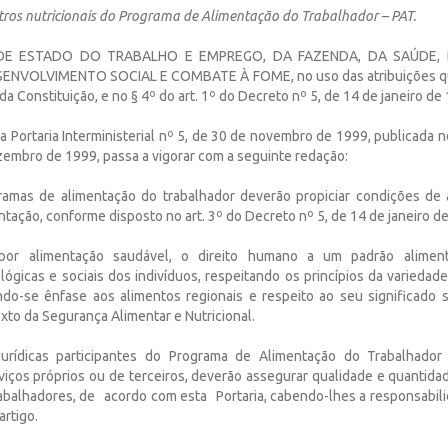
tros nutricionais do Programa de Alimentação do Trabalhador – PAT.
DE ESTADO DO TRABALHO E EMPREGO, DA FAZENDA, DA SAÚDE, 
ENVOLVIMENTO SOCIAL E COMBATE À FOME, no uso das atribuições q
II, da Constituição, e no § 4º do art. 1º do Decreto nº 5, de 14 de janeiro d
 da Portaria Interministerial nº 5, de 30 de novembro de 1999, publicada no
zembro de 1999, passa a vigorar com a seguinte redação:
ramas de alimentação do trabalhador deverão propiciar condições de 
entação, conforme disposto no art. 3º do Decreto nº 5, de 14 de janeiro d
por alimentação saudável, o direito humano a um padrão alimen
lógicas e sociais dos indivíduos, respeitando os princípios da variedad
ando-se ênfase aos alimentos regionais e respeito ao seu significado
exto da Segurança Alimentar e Nutricional.
urídicas participantes do Programa de Alimentação do Trabalhador
viços próprios ou de terceiros, deverão assegurar qualidade e quantida
abalhadores, de acordo com esta Portaria, cabendo-lhes a responsabilid
artigo.