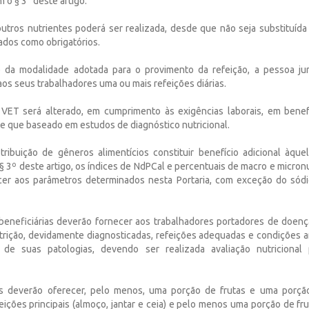
o § 3° deste artigo.
outros nutrientes poderá ser realizada, desde que não seja substituída
tados como obrigatórios.
da modalidade adotada para o provimento da refeição, a pessoa jurí
os seus trabalhadores uma ou mais refeições diárias.
 VET será alterado, em cumprimento às exigências laborais, em benef
de que baseado em estudos de diagnóstico nutricional.
ribuição de gêneros alimentícios constituir benefício adicional àque
I do § 3º deste artigo, os índices de NdPCal e percentuais de macro e micr
cer aos parâmetros determinados nesta Portaria, com exceção do sódi
eneficiárias deverão fornecer aos trabalhadores portadores de doenç
trição, devidamente diagnosticadas, refeições adequadas e condições 
 de suas patologias, devendo ser realizada avaliação nutricional 
s deverão oferecer, pelo menos, uma porção de frutas e uma porç
eições principais (almoço, jantar e ceia) e pelo menos uma porção de fr