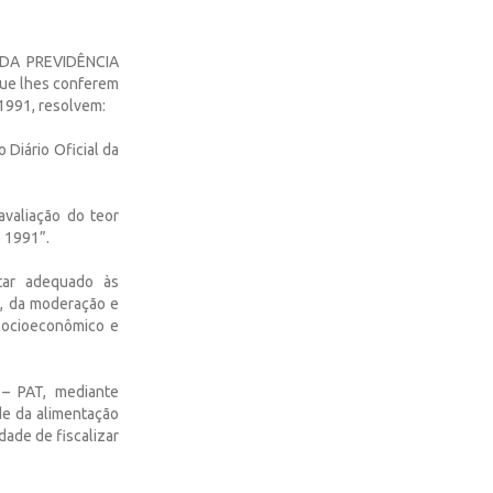
DA PREVIDÊNCIA
ue lhes conferem
e 1991, resolvem:
 Diário Oficial da
avaliação do teor
e 1991”.
tar adequado às
e, da moderação e
 socioeconômico e
 – PAT, mediante
de da alimentação
ade de fiscalizar