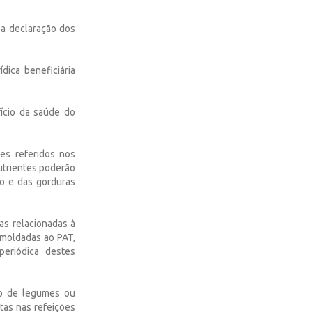
 a declaração dos
dica beneficiária
ício da saúde do
les referidos nos
onutrientes poderão
o e das gorduras
as relacionadas à
amoldadas ao PAT,
periódica destes
ão de legumes ou
utas nas refeições