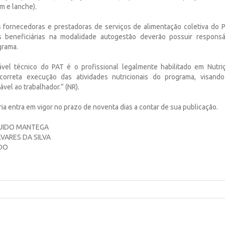
m e lanche).
 fornecedoras e prestadoras de serviços de alimentação coletiva do 
as beneficiárias na modalidade autogestão deverão possuir responsá
grama.
vel técnico do PAT é o profissional legalmente habilitado em Nutri
orreta execução das atividades nutricionais do programa, visan
vel ao trabalhador.” (NR).
aria entra em vigor no prazo de noventa dias a contar de sua publicação.
GUIDO MANTEGA
VARES DA SILVA
DO