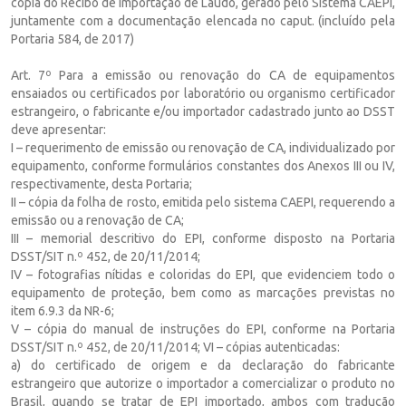
cópia do Recibo de Importação de Laudo, gerado pelo Sistema CAEPI,
juntamente com a documentação elencada no caput. (incluído pela
Portaria 584, de 2017)
Art. 7º Para a emissão ou renovação do CA de equipamentos
ensaiados ou certificados por laboratório ou organismo certificador
estrangeiro, o fabricante e/ou importador cadastrado junto ao DSST
deve apresentar:
I – requerimento de emissão ou renovação de CA, individualizado por
equipamento, conforme formulários constantes dos Anexos III ou IV,
respectivamente, desta Portaria;
II – cópia da folha de rosto, emitida pelo sistema CAEPI, requerendo a
emissão ou a renovação de CA;
III – memorial descritivo do EPI, conforme disposto na Portaria
DSST/SIT n.º 452, de 20/11/2014;
IV – fotografias nítidas e coloridas do EPI, que evidenciem todo o
equipamento de proteção, bem como as marcações previstas no
item 6.9.3 da NR-6;
V – cópia do manual de instruções do EPI, conforme na Portaria
DSST/SIT n.º 452, de 20/11/2014; VI – cópias autenticadas:
a) do certificado de origem e da declaração do fabricante
estrangeiro que autorize o importador a comercializar o produto no
Brasil, quando se tratar de EPI importado, ambos com tradução