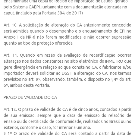
encaminhada uma cópia do Recibo de Importação de Laudo, gerado
pelo Sistema CAEPI, juntamente com a documentação elencada no
caput. (incluído pela Portaria 584, de 2017)
Art. 10. A solicitação de alteração do CA anteriormente concedido
será admitida quando o desempenho e o enquadramento do EPI no
Anexo I da NR-6 não forem modificados e não ocorrer supressão
quanto ao tipo de proteção oferecida.
Art. 11. Quando em razão da avaliação de recertificação ocorrer
alteração nos dados constantes no sítio eletrônico do INMETRO que
gere divergência em relação ao que consta no CA, o fabricante e/ou
importador deverá solicitar ao DSST a alteração do CA, nos termos
previstos no art. 9º, observando, também, o disposto no §4º do art.
6º, ambos desta Portaria.
PRAZO DE VALIDADE DO CA
Art. 12. O prazo de validade do CA é de cinco anos, contados a partir
de sua emissão, sempre que a data de emissão do relatório de
ensaio ou do certificado de conformidade, realizados no Brasil ou no
exterior, conforme o caso, for inferior a um ano.
§ 1º O prazo de validade do CA será contado a partir da data de