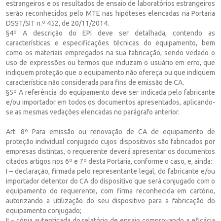
estrangeiros e os resultados de ensaio de laboratórios estrangeiros
serão reconhecidos pelo MTE nas hipóteses elencadas na Portaria
DSST/SIT n.º 452, de 20/11/2014.
§4º A descrição do EPI deve ser detalhada, contendo as
características e especificações técnicas do equipamento, bem
como os materiais empregados na sua fabricação, sendo vedado o
uso de expressões ou termos que induzam o usuário em erro, que
indiquem proteção que o equipamento não ofereça ou que indiquem
característica não considerada para fins de emissão de CA.
§5º A referência do equipamento deve ser indicada pelo fabricante
e/ou importador em todos os documentos apresentados, aplicando-
se as mesmas vedações elencadas no parágrafo anterior.
Art. 8º Para emissão ou renovação de CA de equipamento de
proteção individual conjugado cujos dispositivos são fabricados por
empresas distintas, o requerente deverá apresentar os documentos
citados artigos nos 6º e 7º desta Portaria, conforme o caso, e, ainda:
I – declaração, firmada pelo representante legal, do fabricante e/ou
importador detentor do CA do dispositivo que será conjugado com o
equipamento do requerente, com firma reconhecida em cartório,
autorizando a utilização do seu dispositivo para a fabricação do
equipamento conjugado;
II – cópia autenticada do relatório de ensaio comprovando a eficácia