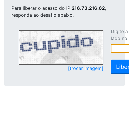
Para liberar o acesso
do IP
216.73.216.62
,
responda ao desafio abaixo.
Digite 
lado no
[trocar imagem]