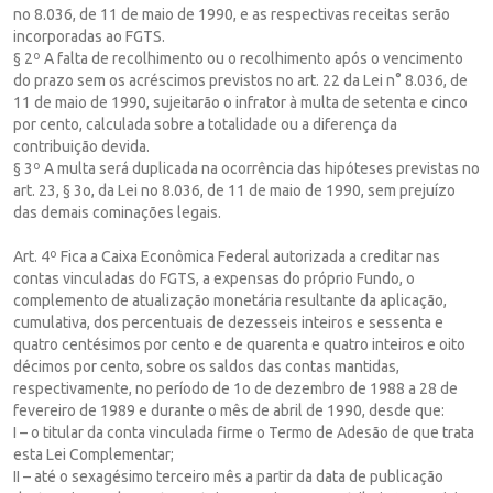
no 8.036, de 11 de maio de 1990, e as respectivas receitas serão
incorporadas ao FGTS.
§ 2º A falta de recolhimento ou o recolhimento após o vencimento
do prazo sem os acréscimos previstos no art. 22 da Lei n° 8.036, de
11 de maio de 1990, sujeitarão o infrator à multa de setenta e cinco
por cento, calculada sobre a totalidade ou a diferença da
contribuição devida.
§ 3º A multa será duplicada na ocorrência das hipóteses previstas no
art. 23, § 3o, da Lei no 8.036, de 11 de maio de 1990, sem prejuízo
das demais cominações legais.
Art. 4º Fica a Caixa Econômica Federal autorizada a creditar nas
contas vinculadas do FGTS, a expensas do próprio Fundo, o
complemento de atualização monetária resultante da aplicação,
cumulativa, dos percentuais de dezesseis inteiros e sessenta e
quatro centésimos por cento e de quarenta e quatro inteiros e oito
décimos por cento, sobre os saldos das contas mantidas,
respectivamente, no período de 1o de dezembro de 1988 a 28 de
fevereiro de 1989 e durante o mês de abril de 1990, desde que:
I – o titular da conta vinculada firme o Termo de Adesão de que trata
esta Lei Complementar;
II – até o sexagésimo terceiro mês a partir da data de publicação