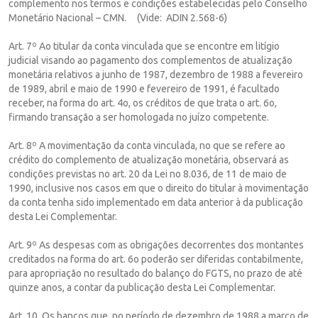
complemento nos termos e condições estabelecidas pelo Conselho
Monetário Nacional – CMN. (Vide: ADIN 2.568-6)
Art. 7º Ao titular da conta vinculada que se encontre em litígio
judicial visando ao pagamento dos complementos de atualização
monetária relativos a junho de 1987, dezembro de 1988 a fevereiro
de 1989, abril e maio de 1990 e fevereiro de 1991, é facultado
receber, na forma do art. 4o, os créditos de que trata o art. 6o,
firmando transação a ser homologada no juízo competente.
Art. 8º A movimentação da conta vinculada, no que se refere ao
crédito do complemento de atualização monetária, observará as
condições previstas no art. 20 da Lei no 8.036, de 11 de maio de
1990, inclusive nos casos em que o direito do titular à movimentação
da conta tenha sido implementado em data anterior à da publicação
desta Lei Complementar.
Art. 9º As despesas com as obrigações decorrentes dos montantes
creditados na forma do art. 6o poderão ser diferidas contabilmente,
para apropriação no resultado do balanço do FGTS, no prazo de até
quinze anos, a contar da publicação desta Lei Complementar.
Art. 10. Os bancos que, no período de dezembro de 1988 a março de