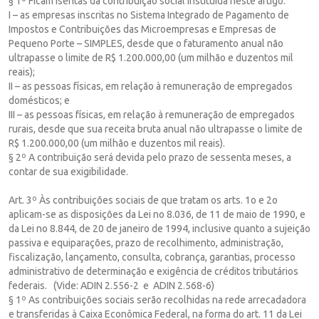
§ 1º Ficam isentas da contribuição social instituída neste artigo:
I – as empresas inscritas no Sistema Integrado de Pagamento de
Impostos e Contribuições das Microempresas e Empresas de
Pequeno Porte – SIMPLES, desde que o faturamento anual não
ultrapasse o limite de R$ 1.200.000,00 (um milhão e duzentos mil
reais);
II – as pessoas físicas, em relação à remuneração de empregados
domésticos; e
III – as pessoas físicas, em relação à remuneração de empregados
rurais, desde que sua receita bruta anual não ultrapasse o limite de
R$ 1.200.000,00 (um milhão e duzentos mil reais).
§ 2º A contribuição será devida pelo prazo de sessenta meses, a
contar de sua exigibilidade.
Art. 3º Às contribuições sociais de que tratam os arts. 1o e 2o
aplicam-se as disposições da Lei no 8.036, de 11 de maio de 1990, e
da Lei no 8.844, de 20 de janeiro de 1994, inclusive quanto a sujeição
passiva e equiparações, prazo de recolhimento, administração,
fiscalização, lançamento, consulta, cobrança, garantias, processo
administrativo de determinação e exigência de créditos tributários
federais. (Vide: ADIN 2.556-2 e ADIN 2.568-6)
§ 1º As contribuições sociais serão recolhidas na rede arrecadadora
e transferidas à Caixa Econômica Federal, na forma do art. 11 da Lei