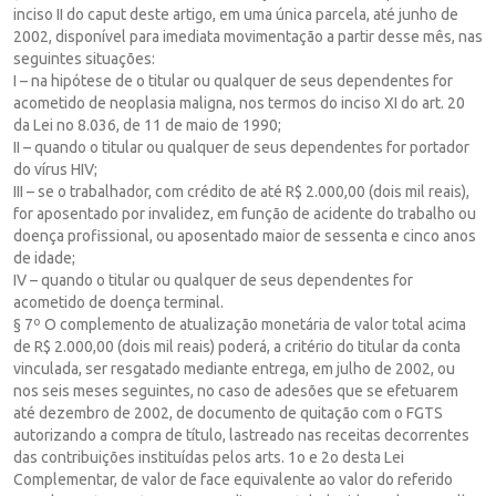
inciso II do caput deste artigo, em uma única parcela, até junho de
2002, disponível para imediata movimentação a partir desse mês, nas
seguintes situações:
I – na hipótese de o titular ou qualquer de seus dependentes for
acometido de neoplasia maligna, nos termos do inciso XI do art. 20
da Lei no 8.036, de 11 de maio de 1990;
II – quando o titular ou qualquer de seus dependentes for portador
do vírus HIV;
III – se o trabalhador, com crédito de até R$ 2.000,00 (dois mil reais),
for aposentado por invalidez, em função de acidente do trabalho ou
doença profissional, ou aposentado maior de sessenta e cinco anos
de idade;
IV – quando o titular ou qualquer de seus dependentes for
acometido de doença terminal.
§ 7º O complemento de atualização monetária de valor total acima
de R$ 2.000,00 (dois mil reais) poderá, a critério do titular da conta
vinculada, ser resgatado mediante entrega, em julho de 2002, ou
nos seis meses seguintes, no caso de adesões que se efetuarem
até dezembro de 2002, de documento de quitação com o FGTS
autorizando a compra de título, lastreado nas receitas decorrentes
das contribuições instituídas pelos arts. 1o e 2o desta Lei
Complementar, de valor de face equivalente ao valor do referido