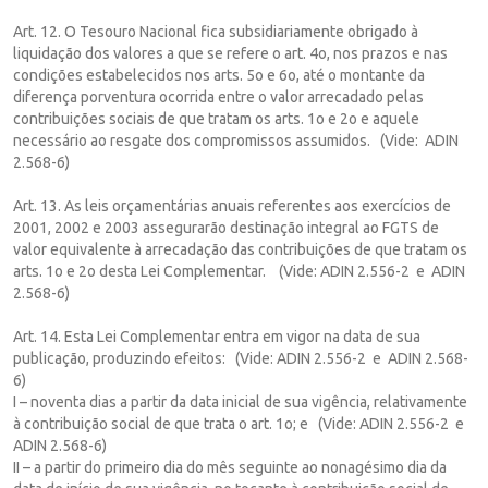
Art. 12. O Tesouro Nacional fica subsidiariamente obrigado à
liquidação dos valores a que se refere o art. 4o, nos prazos e nas
condições estabelecidos nos arts. 5o e 6o, até o montante da
diferença porventura ocorrida entre o valor arrecadado pelas
contribuições sociais de que tratam os arts. 1o e 2o e aquele
necessário ao resgate dos compromissos assumidos. (Vide: ADIN
2.568-6)
Art. 13. As leis orçamentárias anuais referentes aos exercícios de
2001, 2002 e 2003 assegurarão destinação integral ao FGTS de
valor equivalente à arrecadação das contribuições de que tratam os
arts. 1o e 2o desta Lei Complementar. (Vide: ADIN 2.556-2 e ADIN
2.568-6)
Art. 14. Esta Lei Complementar entra em vigor na data de sua
publicação, produzindo efeitos: (Vide: ADIN 2.556-2 e ADIN 2.568-
6)
I – noventa dias a partir da data inicial de sua vigência, relativamente
à contribuição social de que trata o art. 1o; e (Vide: ADIN 2.556-2 e
ADIN 2.568-6)
II – a partir do primeiro dia do mês seguinte ao nonagésimo dia da