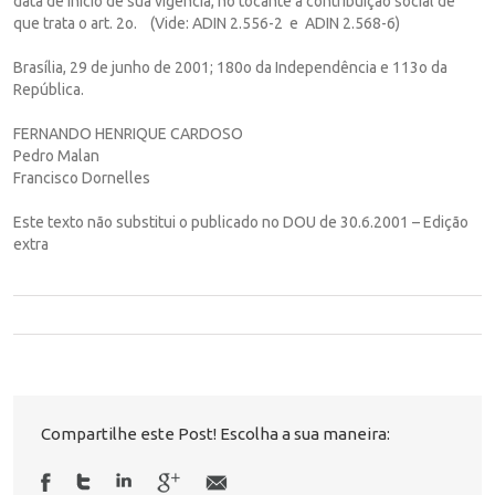
data de início de sua vigência, no tocante à contribuição social de
que trata o art. 2o. (Vide: ADIN 2.556-2 e ADIN 2.568-6)
Brasília, 29 de junho de 2001; 180o da Independência e 113o da
República.
FERNANDO HENRIQUE CARDOSO
Pedro Malan
Francisco Dornelles
Este texto não substitui o publicado no DOU de 30.6.2001 – Edição
extra
Compartilhe este Post! Escolha a sua maneira: