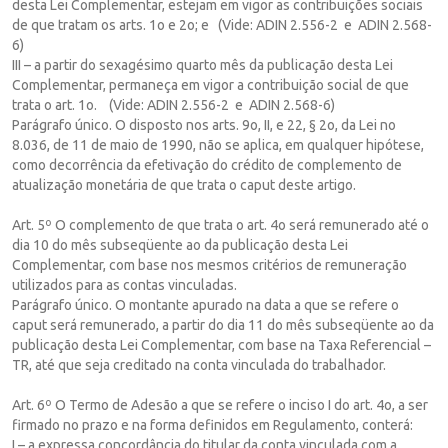
desta Lei Complementar, estejam em vigor as contribuições sociais
de que tratam os arts. 1o e 2o; e (Vide: ADIN 2.556-2 e ADIN 2.568-
6)
III – a partir do sexagésimo quarto mês da publicação desta Lei
Complementar, permaneça em vigor a contribuição social de que
trata o art. 1o. (Vide: ADIN 2.556-2 e ADIN 2.568-6)
Parágrafo único. O disposto nos arts. 9o, II, e 22, § 2o, da Lei no
8.036, de 11 de maio de 1990, não se aplica, em qualquer hipótese,
como decorrência da efetivação do crédito de complemento de
atualização monetária de que trata o caput deste artigo.
Art. 5º O complemento de que trata o art. 4o será remunerado até o
dia 10 do mês subseqüente ao da publicação desta Lei
Complementar, com base nos mesmos critérios de remuneração
utilizados para as contas vinculadas.
Parágrafo único. O montante apurado na data a que se refere o
caput será remunerado, a partir do dia 11 do mês subseqüente ao da
publicação desta Lei Complementar, com base na Taxa Referencial –
TR, até que seja creditado na conta vinculada do trabalhador.
Art. 6º O Termo de Adesão a que se refere o inciso I do art. 4o, a ser
firmado no prazo e na forma definidos em Regulamento, conterá:
I – a expressa concordância do titular da conta vinculada com a