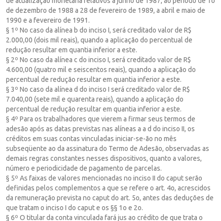
de atualização monetária relativos a junho de 1987, ao período de 1o
de dezembro de 1988 a 28 de fevereiro de 1989, a abril e maio de
1990 e a fevereiro de 1991.
§ 1º No caso da alínea b do inciso I, será creditado valor de R$
2.000,00 (dois mil reais), quando a aplicação do percentual de
redução resultar em quantia inferior a este.
§ 2º No caso da alínea c do inciso I, será creditado valor de R$
4.600,00 (quatro mil e seiscentos reais), quando a aplicação do
percentual de redução resultar em quantia inferior a este.
§ 3º No caso da alínea d do inciso I será creditado valor de R$
7.040,00 (sete mil e quarenta reais), quando a aplicação do
percentual de redução resultar em quantia inferior a este.
§ 4º Para os trabalhadores que vierem a firmar seus termos de
adesão após as datas previstas nas alíneas a a d do inciso II, os
créditos em suas contas vinculadas iniciar-se-ão no mês
subseqüente ao da assinatura do Termo de Adesão, observadas as
demais regras constantes nesses dispositivos, quanto a valores,
número e periodicidade de pagamento de parcelas.
§ 5º As faixas de valores mencionadas no inciso II do caput serão
definidas pelos complementos a que se refere o art. 4o, acrescidos
da remuneração prevista no caput do art. 5o, antes das deduções de
que tratam o inciso I do caput e os §§ 1o e 2o.
§ 6º O titular da conta vinculada fará jus ao crédito de que trata o