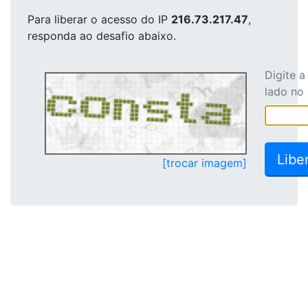
Para liberar o acesso
do IP
216.73.217.47
,
responda ao desafio abaixo.
Digite 
lado no
[trocar imagem]