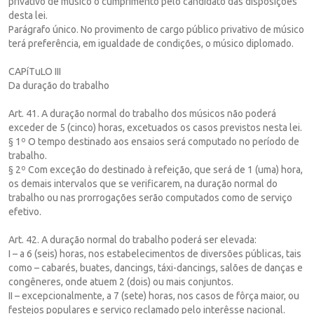
privativo de músico o cumprimento pelo candidato das disposições
desta lei.
Parágrafo único. No provimento de cargo público privativo de músico
terá preferência, em igualdade de condições, o músico diplomado.
CAPíTuLO III
Da duração do trabalho
Art. 41. A duração normal do trabalho dos músicos não poderá
exceder de 5 (cinco) horas, excetuados os casos previstos nesta lei.
§ 1º O tempo destinado aos ensaios será computado no período de
trabalho.
§ 2º Com exceção do destinado à refeição, que será de 1 (uma) hora,
os demais intervalos que se verificarem, na duração normal do
trabalho ou nas prorrogações serão computados como de serviço
efetivo.
Art. 42. A duração normal do trabalho poderá ser elevada:
I – a 6 (seis) horas, nos estabelecimentos de diversões públicas, tais
como – cabarés, buates, dancings, táxi-dancings, salões de danças e
congêneres, onde atuem 2 (dois) ou mais conjuntos.
II – excepcionalmente, a 7 (sete) horas, nos casos de fôrça maior, ou
festejos populares e serviço reclamado pelo interêsse nacional.