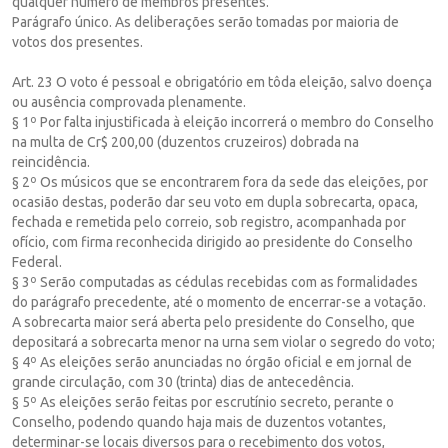
qualquer número de membros presentes.
Parágrafo único. As deliberações serão tomadas por maioria de
votos dos presentes.
Art. 23 O voto é pessoal e obrigatório em tôda eleição, salvo doença
ou ausência comprovada plenamente.
§ 1º Por falta injustificada à eleição incorrerá o membro do Conselho
na multa de Cr$ 200,00 (duzentos cruzeiros) dobrada na
reincidência.
§ 2º Os músicos que se encontrarem fora da sede das eleições, por
ocasião destas, poderão dar seu voto em dupla sobrecarta, opaca,
fechada e remetida pelo correio, sob registro, acompanhada por
ofício, com firma reconhecida dirigido ao presidente do Conselho
Federal.
§ 3º Serão computadas as cédulas recebidas com as formalidades
do parágrafo precedente, até o momento de encerrar-se a votação.
A sobrecarta maior será aberta pelo presidente do Conselho, que
depositará a sobrecarta menor na urna sem violar o segredo do voto;
§ 4º As eleições serão anunciadas no órgão oficial e em jornal de
grande circulação, com 30 (trinta) dias de antecedência.
§ 5º As eleições serão feitas por escrutínio secreto, perante o
Conselho, podendo quando haja mais de duzentos votantes,
determinar-se locais diversos para o recebimento dos votos,