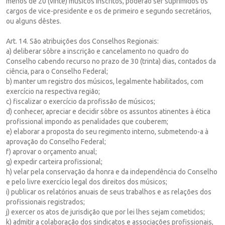
menos de 20 (vinte) músicos inscritos, poderão ser suprimidos os
cargos de vice-presidente e os de primeiro e segundo secretários,
ou alguns dêstes.
Art. 14. São atribuições dos Conselhos Regionais:
a) deliberar sôbre a inscrição e cancelamento no quadro do
Conselho cabendo recurso no prazo de 30 (trinta) dias, contados da
ciência, para o Conselho Federal;
b) manter um registro dos músicos, legalmente habilitados, com
exercício na respectiva região;
c) fiscalizar o exercício da profissão de músicos;
d) conhecer, apreciar e decidir sôbre os assuntos atinentes à ética
profissional impondo as penalidades que couberem;
e) elaborar a proposta do seu regimento interno, submetendo-a à
aprovação do Conselho Federal;
f) aprovar o orçamento anual;
g) expedir carteira profissional;
h) velar pela conservação da honra e da independência do Conselho
e pelo livre exercício legal dos direitos dos músicos;
i) publicar os relatórios anuais de seus trabalhos e as relações dos
profissionais registrados;
j) exercer os atos de jurisdição que por lei lhes sejam cometidos;
k) admitir a colaboração dos sindicatos e associações profissionais,