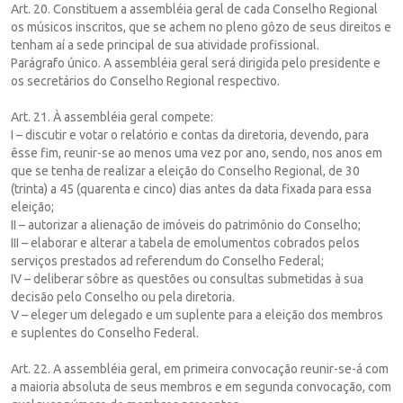
Art. 20. Constituem a assembléia geral de cada Conselho Regional
os músicos inscritos, que se achem no pleno gôzo de seus direitos e
tenham aí a sede principal de sua atividade profissional.
Parágrafo único. A assembléia geral será dirigida pelo presidente e
os secretários do Conselho Regional respectivo.
Art. 21. À assembléia geral compete:
I – discutir e votar o relatório e contas da diretoria, devendo, para
êsse fim, reunir-se ao menos uma vez por ano, sendo, nos anos em
que se tenha de realizar a eleição do Conselho Regional, de 30
(trinta) a 45 (quarenta e cinco) dias antes da data fixada para essa
eleição;
II – autorizar a alienação de imóveis do patrimônio do Conselho;
III – elaborar e alterar a tabela de emolumentos cobrados pelos
serviços prestados ad referendum do Conselho Federal;
IV – deliberar sôbre as questões ou consultas submetidas à sua
decisão pelo Conselho ou pela diretoria.
V – eleger um delegado e um suplente para a eleição dos membros
e suplentes do Conselho Federal.
Art. 22. A assembléia geral, em primeira convocação reunir-se-á com
a maioria absoluta de seus membros e em segunda convocação, com