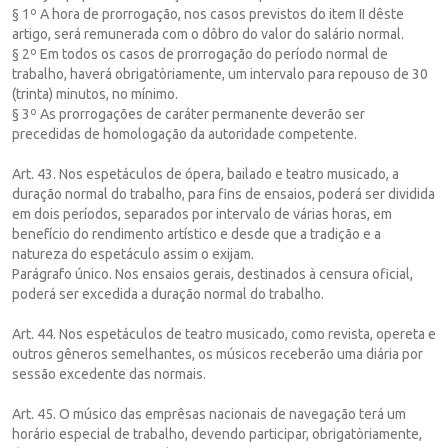
§ 1º A hora de prorrogação, nos casos previstos do item II dêste
artigo, será remunerada com o dôbro do valor do salário normal.
§ 2º Em todos os casos de prorrogação do período normal de
trabalho, haverá obrigatòriamente, um intervalo para repouso de 30
(trinta) minutos, no mínimo.
§ 3º As prorrogações de caráter permanente deverão ser
precedidas de homologação da autoridade competente.
Art. 43. Nos espetáculos de ópera, bailado e teatro musicado, a
duração normal do trabalho, para fins de ensaios, poderá ser dividida
em dois períodos, separados por intervalo de várias horas, em
benefício do rendimento artístico e desde que a tradição e a
natureza do espetáculo assim o exijam.
Parágrafo único. Nos ensaios gerais, destinados à censura oficial,
poderá ser excedida a duração normal do trabalho.
Art. 44. Nos espetáculos de teatro musicado, como revista, opereta e
outros gêneros semelhantes, os músicos receberão uma diária por
sessão excedente das normais.
Art. 45. O músico das emprêsas nacionais de navegação terá um
horário especial de trabalho, devendo participar, obrigatòriamente,