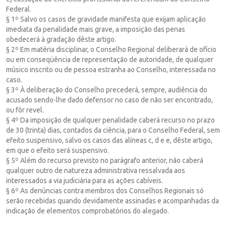
Federal.
§ 1º Salvo os casos de gravidade manifesta que exijam aplicação
imediata da penalidade mais grave, a imposição das penas
obedecerá à gradação dêste artigo.
§ 2º Em matéria disciplinar, o Conselho Regional deliberará de ofício
ou em conseqüência de representação de autoridade, de qualquer
músico inscrito ou de pessoa estranha ao Conselho, interessada no
caso.
§ 3º À deliberação do Conselho precederá, sempre, audiência do
acusado sendo-lhe dado defensor no caso de não ser encontrado,
ou fôr revel.
§ 4º Da imposição de qualquer penalidade caberá recurso no prazo
de 30 (trinta) dias, contados da ciência, para o Conselho Federal, sem
efeito suspensivo, salvo os casos das alíneas c, d e e, dêste artigo,
em que o efeito será suspensivo.
§ 5º Além do recurso previsto no parágrafo anterior, não caberá
qualquer outro de natureza administrativa ressalvada aos
interessados a via judiciária para as ações cabíveis.
§ 6º As denúncias contra membros dos Conselhos Regionais só
serão recebidas quando devidamente assinadas e acompanhadas da
indicação de elementos comprobatórios do alegado.