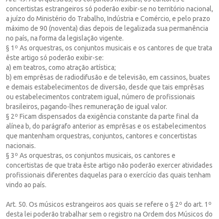
concertistas estrangeiros só poderão exibir-se no território nacional,
a juízo do Ministério do Trabalho, Indústria e Comércio, e pelo prazo
máximo de 90 (noventa) dias depois de legalizada sua permanência
no país, na forma da legislação vigente.
§ 1º As orquestras, os conjuntos musicais e os cantores de que trata
êste artigo só poderão exibir-se:
a) em teatros, como atração artística;
b) em emprêsas de radiodifusão e de televisão, em cassinos, buates
e demais estabelecimentos de diversão, desde que tais emprêsas
ou estabelecimentos contratem igual, número de profissionais
brasileiros, pagando-lhes remuneração de igual valor.
§ 2º Ficam dispensados da exigência constante da parte final da
alínea b, do parágrafo anterior as emprêsas e os estabelecimentos
que mantenham orquestras, conjuntos, cantores e concertistas
nacionais.
§ 3º As orquestras, os conjuntos musicais, os cantores e
concertistas de que trata êste artigo não poderão exercer atividades
profissionais diferentes daquelas para o exercício das quais tenham
vindo ao país.
Art. 50. Os músicos estrangeiros aos quais se refere o § 2º do art. 1º
desta lei poderão trabalhar sem o registro na Ordem dos Músicos do