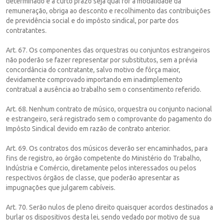
determinado e a curto prazo seja qual fôr a modalidade da
remuneração, obriga ao desconto e recolhimento das contribuições
de previdência social e do impôsto sindical, por parte dos
contratantes.
Art. 67. Os componentes das orquestras ou conjuntos estrangeiros
não poderão se fazer representar por substitutos, sem a prévia
concordância do contratante, salvo motivo de fôrça maior,
devidamente comprovado importando em inadimplemento
contratual a ausência ao trabalho sem o consentimento referido.
Art. 68. Nenhum contrato de músico, orquestra ou conjunto nacional
e estrangeiro, será registrado sem o comprovante do pagamento do
Impôsto Sindical devido em razão de contrato anterior.
Art. 69. Os contratos dos músicos deverão ser encaminhados, para
fins de registro, ao órgão competente do Ministério do Trabalho,
Indústria e Comércio, diretamente pelos interessados ou pelos
respectivos órgãos de classe, que poderão apresentar as
impugnações que julgarem cabíveis.
Art. 70. Serão nulos de pleno direito quaisquer acordos destinados a
burlar os dispositivos desta lei, sendo vedado por motivo de sua