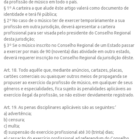
da profissão de músico em todo o país.
§ 1º A carteira a que alude êste artigo valerá como documento de
identidade e terá fé pública;
§ 2º No caso de o músico ter de exercer temporàriamente a sua
profissão em outra jurisdição, deverá apresentar a carteira
profissional para ser visada pelo presidente do Conselho Regional
desta jurisdição;
§ 3º Se o músico inscrito no Conselho Regional de um Estado passar
a exercer por mais de 90 (noventa) dias atividade em outro estado,
deverá requerer inscrição no Conselho Regional da jurisdição dêste.
Art. 18. Todo aquêle que, mediante anúncios, cartazes, placas,
cartões comerciais ou quaisquer outros meios de propaganda se
propuser ao exercício da profissão de músico, em qualquer de seus
gêneros e especialidades, fica sujeito às penalidades aplicáveis ao
exercício ilegal da profissão, se não estiver devidamente registrado.
Art. 19. As penas disciplinares aplicáveis são as seguintes:’
a) advertência;
b) censura;
c) multa;
d) suspensão do exercício profissional até 30 (trinta) dias;
e) cassação do exercício profissional ad referendum do Conselho