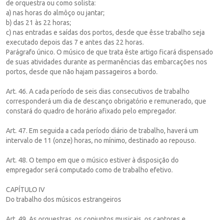
de orquestra ou como solista:
a) nas horas do almôço ou jantar;
b) das 21 às 22 horas;
c) nas entradas e saídas dos portos, desde que êsse trabalho seja
executado depois das 7 e antes das 22 horas.
Parágrafo único. O músico de que trata êste artigo ficará dispensado
de suas atividades durante as permanências das embarcações nos
portos, desde que não hajam passageiros a bordo.
Art. 46. A cada período de seis dias consecutivos de trabalho
corresponderá um dia de descanço obrigatório e remunerado, que
constará do quadro de horário afixado pelo empregador.
Art. 47. Em seguida a cada período diário de trabalho, haverá um
intervalo de 11 (onze) horas, no mínimo, destinado ao repouso.
Art. 48. O tempo em que o músico estiver à disposição do
empregador será computado como de trabalho efetivo.
CAPÍTULO IV
Do trabalho dos músicos estrangeiros
Art. 49. As orquestras, os conjuntos musicais, os cantores e