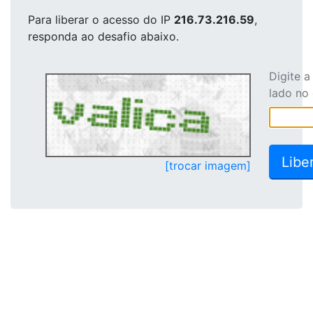
Para liberar o acesso
do IP
216.73.216.59
,
responda ao desafio abaixo.
Digite 
lado no
[trocar imagem]