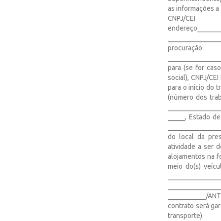
as informações a
CNPJ/CEI 
endereço_____
______________
procuração
_______________
para (se for cas
social), CNPJ/CEI
para o início do 
(número dos trab
________________
_____, Estado de
________________
do local da pres
atividade a ser 
alojamentos na f
meio do(s) veícu
______________
_______________
___________/ANTT
contrato será ga
transporte).