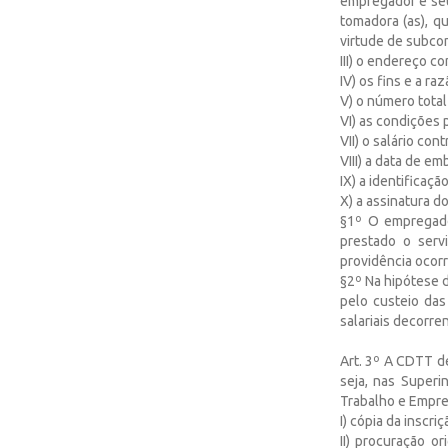
empregador e seu 
tomadora (as), q
virtude de subcon
III) o endereço c
IV) os fins e a r
V) o número total
VI) as condições 
VII) o salário con
VIII) a data de em
IX) a identificaç
X) a assinatura 
§1º O empregado
prestado o serv
providência ocorra
§2º Na hipótese 
pelo custeio da
salariais decorr
Art. 3º A CDTT d
seja, nas Super
Trabalho e Empre
I) cópia da inscr
II) procuração o