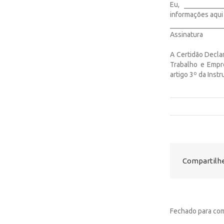
Eu, ___________
informações aqui
_______________
Assinatura
A Certidão Decla
Trabalho e Empr
artigo 3º da Inst
Compartilhe
Fechado para com