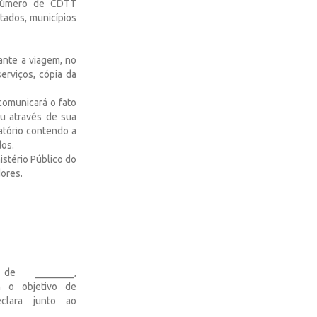
 número de CDTT
tados, municípios
ante a viagem, no
erviços, cópia da
 comunicará o fato
ou através de sua
atório contendo a
dos.
istério Público do
dores.
e ________,
om o objetivo de
clara junto ao
________________