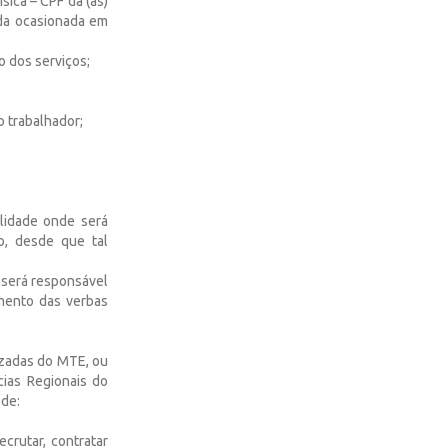
sica – CPF da (as)
nda ocasionada em
o dos serviços;
o trabalhador;
lidade onde será
o, desde que tal
 será responsável
mento das verbas
izadas do MTE, ou
ias Regionais do
 de:
crutar, contratar