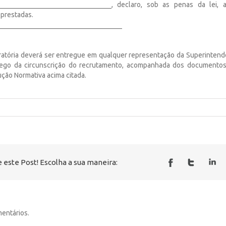
________________________________, declaro, sob as penas da lei, 
 prestadas.
___________________________________
ratória deverá ser entregue em qualquer representação da Superintend
ego da circunscrição do recrutamento, acompanhada dos documentos
rução Normativa acima citada.
 este Post! Escolha a sua maneira:
entários.