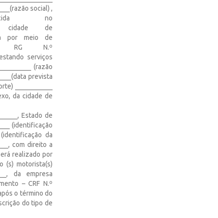
_(razão social) ,
elecida no
___, cidade de
ada por meio de
(a), RG N.º
estando serviços
__________ (razão
____(data prevista
porte) ___________
exo, da cidade de
______, Estado de
__ (identificação
(identificação da
__, com direito a
erá realizado por
 (s) motorista(s)
___, da empresa
amento – CRF N.º
após o término do
crição do tipo de