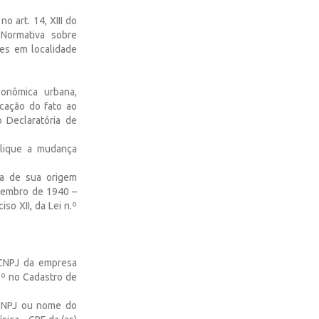
 art. 14, XIII do
 Normativa sobre
es em localidade
conômica urbana,
icação do fato ao
 Declaratória de
plique a mudança
sa de sua origem
ezembro de 1940 –
so XII, da Lei n.º
– CNPJ da empresa
.º no Cadastro de
– CNPJ ou nome do