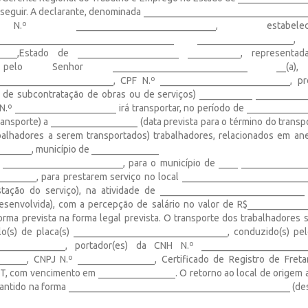
 seguir. A declarante, denominada ____________________________________
N.º _____________________________, estab
______________________________________ _________________
_____,Estado de _____________________ ___________, represent
 pelo Senhor ____________________________ __
________________________, CPF N.º ___________________________, pr
o de subcontratação de obras ou de serviços) ___________ __________
 N.º _____________________ irá transportar, no período de ____________
transporte) a __________________ (data prevista para o término do trans
alhadores a serem transportados) trabalhadores, relacionados em an
______, município de ______________
 _________________________, para o município de ____ _____________
_______, para prestarem serviço no local ___________________________
tação do serviço), na atividade de ______________________________ 
desenvolvida), com a percepção de salário no valor de R$_____________
orma prevista na forma legal prevista. O transporte dos trabalhadores s
lo(s) de placa(s) ________________________________, conduzido(s) pelo
_______________, portador(es) da CNH N.º _____________________
______, CNPJ N.º ________________, Certificado de Registro de Fret
, com vencimento em ________________. O retorno ao local de origem 
rantido na forma ______________________________________________ (des