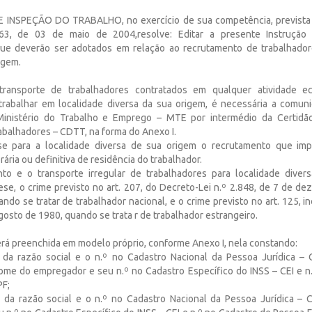
INSPEÇÃO DO TRABALHO, no exercício de sua competência, prevista no
63, de 03 de maio de 2004,resolve: Editar a presente Instrução
ue deverão ser adotados em relação ao recrutamento de trabalhador
igem.
transporte de trabalhadores contratados em qualquer atividade e
trabalhar em localidade diversa da sua origem, é necessária a comun
Ministério do Trabalho e Emprego – MTE por intermédio da Certidão
abalhadores – CDTT, na forma do Anexo I.
se para a localidade diversa de sua origem o recrutamento que im
rária ou definitiva de residência do trabalhador.
nto e o transporte irregular de trabalhadores para localidade diver
ese, o crime previsto no art. 207, do Decreto-Lei n.º 2.848, de 7 de d
ndo se tratar de trabalhador nacional, e o crime previsto no art. 125, inci
gosto de 1980, quando se trata r de trabalhador estrangeiro.
erá preenchida em modelo próprio, conforme Anexo I, nela constando:
ão da razão social e o n.º no Cadastro Nacional da Pessoa Jurídica 
ome do empregador e seu n.º no Cadastro Específico do INSS – CEI e n
PF;
ção da razão social e o n.º no Cadastro Nacional da Pessoa Jurídica 