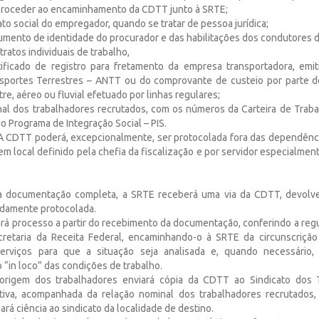
proceder ao encaminhamento da CDTT junto à SRTE;
rato social do empregador, quando se tratar de pessoa jurídica;
cumento de identidade do procurador e das habilitações dos condutores d
tratos individuais de trabalho,
tificado de registro para fretamento da empresa transportadora, emi
nsportes Terrestres – ANTT ou do comprovante de custeio por parte 
tre, aéreo ou fluvial efetuado por linhas regulares;
inal dos trabalhadores recrutados, com os números da Carteira de Traba
do Programa de Integração Social – PIS.
 A CDTT poderá, excepcionalmente, ser protocolada fora das dependênc
m local definido pela chefia da fiscalização e por servidor especialmen
 a documentação completa, a SRTE receberá uma via da CDTT, devolve
damente protocolada.
rá processo a partir do recebimento da documentação, conferindo a reg
cretaria da Receita Federal, encaminhando-o à SRTE da circunscrição
erviços para que a situação seja analisada e, quando necessário,
in loco” das condições de trabalho.
rigem dos trabalhadores enviará cópia da CDTT ao Sindicato dos 
tiva, acompanhada da relação nominal dos trabalhadores recrutados,
ará ciência ao sindicato da localidade de destino.