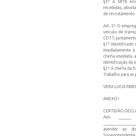
§3º A SRTE enc
recebidas, ativi
de recrutamento 
Art. 5º O empreg
veículo de trans
CDTT, juntamente
§1º Identificado 
imediatamente à 
chefia imediata,
identificação do 
§2º A chefia da f
Trabalho para as 
VERA LUCIA RIB
ANEXO I
CERTIDÃO DECL
Aos ______
_______________
atender ao di
Superintendente