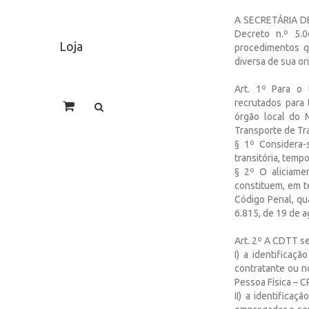
A SECRETÁRIA DE 
Decreto n.º 5.0
Loja
procedimentos q
diversa de sua or
Art. 1º Para o 
recrutados para 
órgão local do 
Transporte de Tr
§ 1º Considera-
transitória, tempo
§ 2º O aliciame
constituem, em t
Código Penal, qua
6.815, de 19 de a
Art. 2º A CDTT s
I) a identificaç
contratante ou n
Pessoa Física – C
II) a identifica