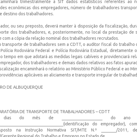
aminhará trimestralmente à SIT dados estatísticos referentes ao
dades econômicas dos empregadores, número de trabalhadores transpor
e destino dos trabalhadores.
ador, ou seu preposto, deverá manter à disposição da fiscalização, dur
porte dos trabalhadores, e, posteriormente, no local da prestação de s
 com a cópia da relação nominal dos trabalhadores recrutados.
o transporte de trabalhadores sem a CDTT, o auditor fiscal do trabalho
Polícia Rodoviária Federal e Polícia Rodoviária Estadual, diretamente 
 ao tempo em que adotará as medidas legais cabíveis e providenciará rel
empregador, dos trabalhadores e demais dados relativos aos fatos apura
iscalização encaminhará o relatório ao Ministério Público Federal e ao Min
providências aplicáveis ao aliciamento e transporte irregular de trabalha
EIRO DE ALBUQUERQUE
ARATÓRIA DE TRANSPORTE DE TRABALHADORES – CDTT
 dias do mês de ___________________ do ano d
______________________________(identificação do empregador), c
sposto na Instrução Normativa SIT/MTE N.º _______/2011, de
/Gerente Regional do Trabalho e Emprego no Estado de ______________