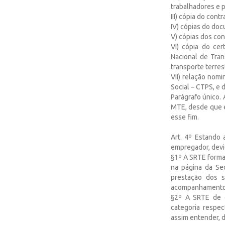
trabalhadores e 
III) cópia do cont
IV) cópias do do
V) cópias dos con
VI) cópia do cer
Nacional de Tra
transporte terres
VII) relação nom
Social – CTPS, e 
Parágrafo único.
MTE, desde que e
esse fim.
Art. 4º Estando
empregador, devi
§1º A SRTE forma
na página da Se
prestação dos s
acompanhamento “
§2º A SRTE de o
categoria respec
assim entender, d