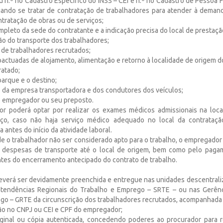
n.º no Cadastro Específico do INSS – CEI e n.º no Cadastro de Pessoa Fí
uando se tratar de contratação de trabalhadores para atender à dema
tratação de obras ou de serviços;
ompleto da sede do contratante e a indicação precisa do local de prestaçã
azão do transporte dos trabalhadores;
 de trabalhadores recrutados;
pactuadas de alojamento, alimentação e retorno à localidade de origem d
tratado;
barque e o destino;
ão da empresa transportadora e dos condutores dos veículos;
do empregador ou seu preposto.
r poderá optar por realizar os exames médicos admissionais na loca
iço, caso não haja serviço médico adequado no local da contrataçã
 antes do início da atividade laboral.
de o trabalhador não ser considerado apto para o trabalho, o empregador
s despesas de transporte até o local de origem, bem como pelo paga
entes do encerramento antecipado do contrato de trabalho.
everá ser devidamente preenchida e entregue nas unidades descentral
intendências Regionais do Trabalho e Emprego – SRTE – ou nas Gerênc
go – GRTE da circunscrição dos trabalhadores recrutados, acompanhada
ição no CNPJ ou CEI e CPF do empregador;
riginal ou cópia autenticada, concedendo poderes ao procurador para re