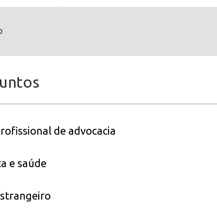
o
suntos
profissional de advocacia
a e saúde
estrangeiro