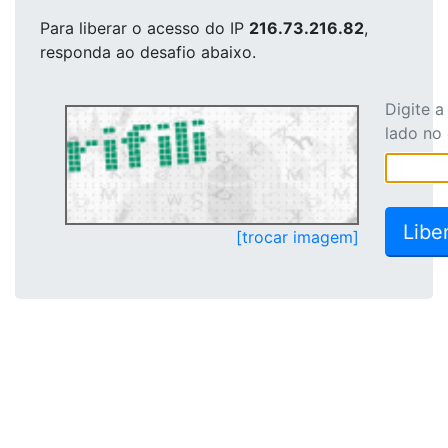
Para liberar o acesso
do IP
216.73.216.82
,
responda ao desafio abaixo.
Digite 
lado no
[trocar imagem]