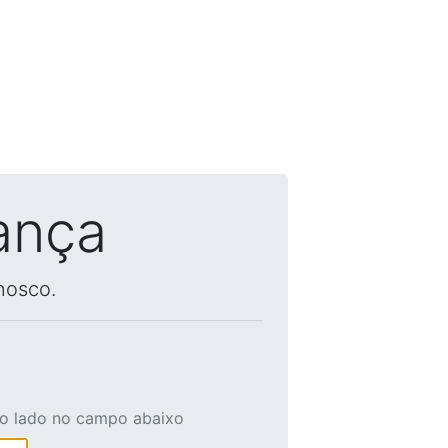
ança
nosco.
ao lado no campo abaixo