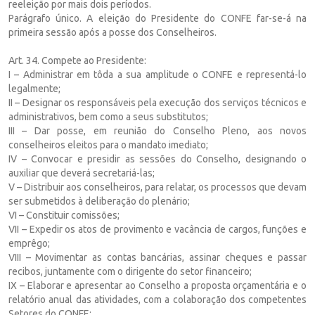
reeleição por mais dois períodos.
Parágrafo único. A eleição do Presidente do CONFE far-se-á na
primeira sessão após a posse dos Conselheiros.
Art. 34. Compete ao Presidente:
I – Administrar em tôda a sua amplitude o CONFE e representá-lo
legalmente;
II – Designar os responsáveis pela execução dos serviços técnicos e
administrativos, bem como a seus substitutos;
III – Dar posse, em reunião do Conselho Pleno, aos novos
conselheiros eleitos para o mandato imediato;
IV – Convocar e presidir as sessões do Conselho, designando o
auxiliar que deverá secretariá-las;
V – Distribuir aos conselheiros, para relatar, os processos que devam
ser submetidos à deliberação do plenário;
VI – Constituir comissões;
VII – Expedir os atos de provimento e vacância de cargos, funções e
emprêgo;
VIII – Movimentar as contas bancárias, assinar cheques e passar
recibos, juntamente com o dirigente do setor financeiro;
IX – Elaborar e apresentar ao Conselho a proposta orçamentária e o
relatório anual das atividades, com a colaboração dos competentes
Setores do CONFE;