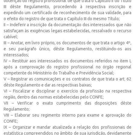
obtenção do registro profissional de que trata o Capítulo II do Título
III dêste Regulamento, procedendo à respectiva inscrição e
expedindo um certificado de reconhecimento de sua validade, para
o efeito do registro de que trata o Capítulo III do mesmo Título;
II – Indeferir a inscrição da documentação dos interessados que não
satisfaçam às exigências legais estabelecidas, ressalvado o recurso
cabível;
III – Anotar, em livro próprio, os documentos de que trata o artigo 4º,
e seu parágrafo único, dêste Regulamento, restituindo-os aos
interessados;
IV – Restituir aos interessados os documentos referidos no item I,
após a comprovação do registro profissional no órgão regional
competente do Ministério do Trabalho e Previdência Social;
V – Registrar as comunicações e os contratos de que trata o art. 62
dêste Regulamento e dar as respectivas baixas;
VI – Fiscalizar e disciplinar o exercício da profissão na respectiva
região, dentro das normas estabelecidas pelo CONFE;
VII – Verificar o exato cumprimento das disposições dêste
Regulamento;
VIII – Elaborar seu regimento interno para exame e aprovação do
CONFE;
IX – Organizar e mandar atualizada a relação dos profissionais de
estatística compreendidos no âmbito de sua jurisdição, devidamente