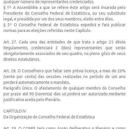
qualquer número de representantes credenciados.
§ 1º A Assembléia a que se refere êste artigo será insarada pelo
Presidente do Conselho Federal de Estatística, ou seu substituto
legal, e presidida por um dos seus membros, eleito entre êles.
§ 2º O Conselho Federal de Estatística expedirá e fará publicar
normas para as eleições referidas neste Capítulo.
Art. 27. Cada uma das entidades de que trata o artigo 25 dêste
Regulamento, credenciará 2 (dois) representantes que serão
obrigatoriamente associados de seu quadro, no pleno gôzo de seus
direitos estatutários.
Art. 28. O Conselheiro que faltar sem prévia licença, a mais de 20%
(vente por cento) das sessões realizadas no período de um ano
perderá automaticamente o mandato.
Parágrafo único. O afastamento de qualquer membro do Conselho
por prazo até 90 (noventa) dias só poderá ser autorizado mediante
justificativa aceita pelo Plenário.
CAPÍTULO IV
Da Organização do Conselho Federal de Estatística
Art. 29. O CONFE terá como órgão deliberativo o Plenário e como