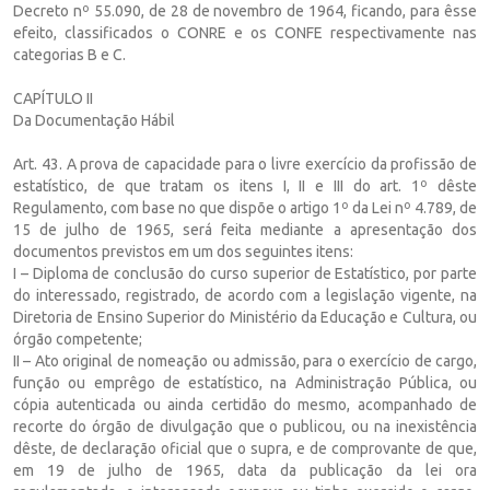
Decreto nº 55.090, de 28 de novembro de 1964, ficando, para êsse
efeito, classificados o CONRE e os CONFE respectivamente nas
categorias B e C.
CAPÍTULO II
Da Documentação Hábil
Art. 43. A prova de capacidade para o livre exercício da profissão de
estatístico, de que tratam os itens I, II e III do art. 1º dêste
Regulamento, com base no que dispõe o artigo 1º da Lei nº 4.789, de
15 de julho de 1965, será feita mediante a apresentação dos
documentos previstos em um dos seguintes itens:
I – Diploma de conclusão do curso superior de Estatístico, por parte
do interessado, registrado, de acordo com a legislação vigente, na
Diretoria de Ensino Superior do Ministério da Educação e Cultura, ou
órgão competente;
II – Ato original de nomeação ou admissão, para o exercício de cargo,
função ou emprêgo de estatístico, na Administração Pública, ou
cópia autenticada ou ainda certidão do mesmo, acompanhado de
recorte do órgão de divulgação que o publicou, ou na inexistência
dêste, de declaração oficial que o supra, e de comprovante de que,
em 19 de julho de 1965, data da publicação da lei ora