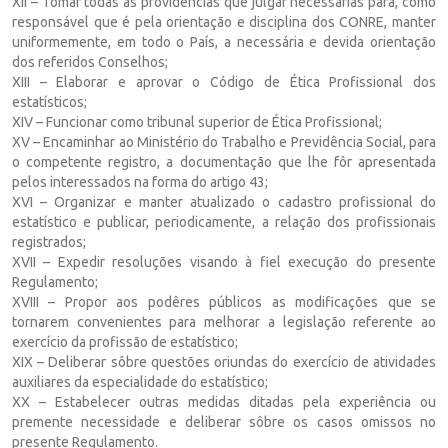
XII – Tomar tôdas as providências que julgar necessárias para, como
responsável que é pela orientação e disciplina dos CONRE, manter
uniformemente, em todo o País, a necessária e devida orientação
dos referidos Conselhos;
XIII – Elaborar e aprovar o Código de Ética Profissional dos
estatísticos;
XIV – Funcionar como tribunal superior de Ética Profissional;
XV – Encaminhar ao Ministério do Trabalho e Previdência Social, para
o competente registro, a documentação que lhe fôr apresentada
pelos interessados na forma do artigo 43;
XVI – Organizar e manter atualizado o cadastro profissional do
estatístico e publicar, periodicamente, a relação dos profissionais
registrados;
XVII – Expedir resoluções visando à fiel execução do presente
Regulamento;
XVIII – Propor aos podêres públicos as modificações que se
tornarem convenientes para melhorar a legislação referente ao
exercício da profissão de estatístico;
XIX – Deliberar sôbre questões oriundas do exercício de atividades
auxiliares da especialidade do estatístico;
XX – Estabelecer outras medidas ditadas pela experiência ou
premente necessidade e deliberar sôbre os casos omissos no
presente Regulamento.