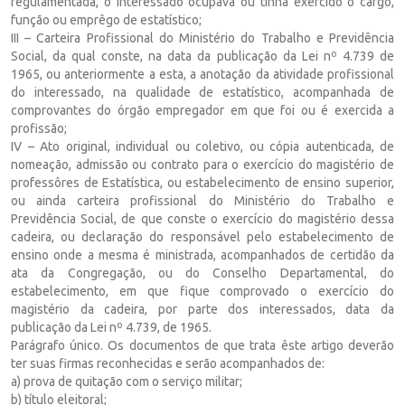
regulamentada, o interessado ocupava ou tinha exercido o cargo,
função ou emprêgo de estatístico;
III – Carteira Profissional do Ministério do Trabalho e Previdência
Social, da qual conste, na data da publicação da Lei nº 4.739 de
1965, ou anteriormente a esta, a anotação da atividade profissional
do interessado, na qualidade de estatístico, acompanhada de
comprovantes do órgão empregador em que foi ou é exercida a
profissão;
IV – Ato original, individual ou coletivo, ou cópia autenticada, de
nomeação, admissão ou contrato para o exercício do magistério de
professôres de Estatística, ou estabelecimento de ensino superior,
ou ainda carteira profissional do Ministério do Trabalho e
Previdência Social, de que conste o exercício do magistério dessa
cadeira, ou declaração do responsável pelo estabelecimento de
ensino onde a mesma é ministrada, acompanhados de certidão da
ata da Congregação, ou do Conselho Departamental, do
estabelecimento, em que fique comprovado o exercício do
magistério da cadeira, por parte dos interessados, data da
publicação da Lei nº 4.739, de 1965.
Parágrafo único. Os documentos de que trata êste artigo deverão
ter suas firmas reconhecidas e serão acompanhados de:
a) prova de quitação com o serviço militar;
b) título eleitoral;