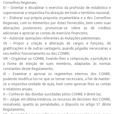
Conselhos Regionais;
IV – Orientar e disciplinar o exercício da profissão de estatístico e
supervisionar a respectiva fiscalização em todo o território nacional;
V – Elaborar sua própria proposta orçamentária e a dos Conselhos
Regionais, com os elementos por êstes fornecidos, bem como suas
alterações posteriores; pronunciar-se sôbre as de créditos
adicionais e apreciar as contas do exercício financeiro;
VI – Autorizar operações referentes às mutações patrimoniais;
VII – Propor a criação e alteração de cargos e funções, de
gratificações e de outras vantagens, quando julgadas necessárias a
seu melhor funcionamento ou dos CONRE;
VIII – Organizar os CONRE, fixando-lhes a composição, a jurisdição e
a forma de eleição de sues membros, adaptadas às normas
constantes deste Regulamento;
IX – Examinar e aprovar os regimentos internos dos CONRE,
podendo modifica-los no que se tornar necessário, a fim de manter-
se a respectiva unidade de ação, bem como apreciar-lhes as contas
e relatórios anuais;
X – Conhecer das dúvidas suscitadas pelos CONRE e dirimí-las;
XI – Julgar, em última instância, os recursos de decisões dos CONRE,
ressalvado, quanto às penalidades, o disposto no artigo 57 dêste
Regulamento;