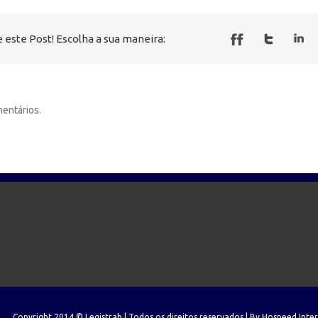
 este Post! Escolha a sua maneira:
entários.
Copyright 2014 © Legistrab | Todos os direitos reservados | By
Hospeed Inte