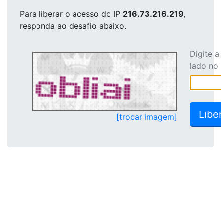
Para liberar o acesso
do IP
216.73.216.219
,
responda ao desafio abaixo.
Digite 
lado no
[trocar imagem]