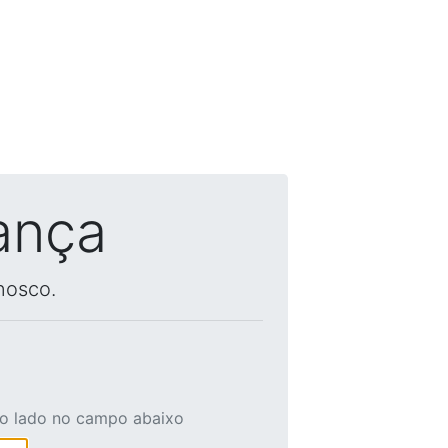
ança
nosco.
ao lado no campo abaixo