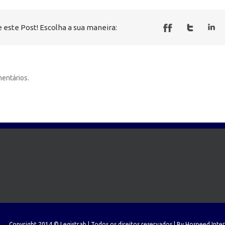
 este Post! Escolha a sua maneira:
entários.
Copyright 2014 © Legistrab | Todos os direitos reservados | By
Hospeed Inte