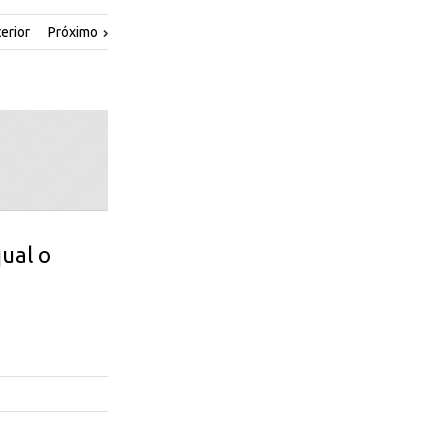
erior
Próximo
ual o