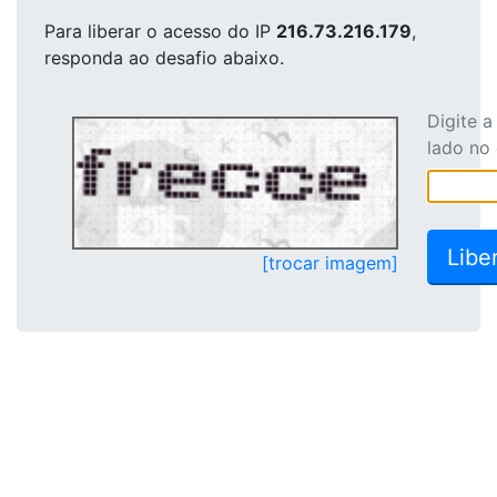
Para liberar o acesso
do IP
216.73.216.179
,
responda ao desafio abaixo.
Digite 
lado no
[trocar imagem]