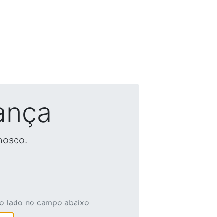
ança
nosco.
ao lado no campo abaixo