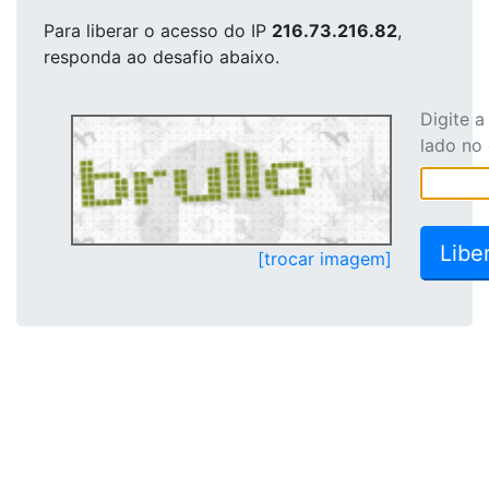
Para liberar o acesso
do IP
216.73.216.82
,
responda ao desafio abaixo.
Digite 
lado no
[trocar imagem]