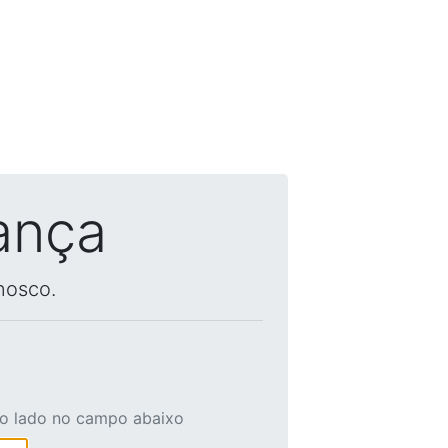
ança
nosco.
ao lado no campo abaixo