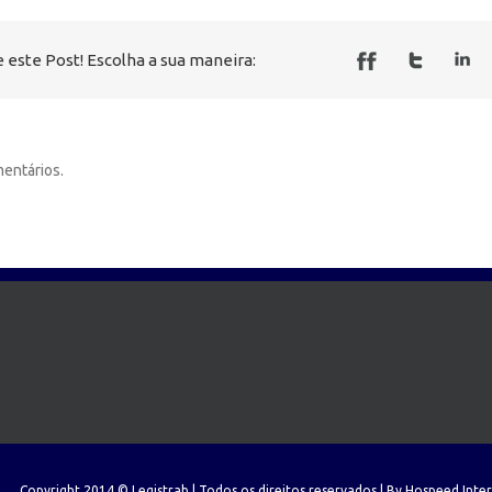
 este Post! Escolha a sua maneira:
entários.
Copyright 2014 © Legistrab | Todos os direitos reservados | By
Hospeed Inte