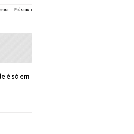
erior
Próximo
de é só em