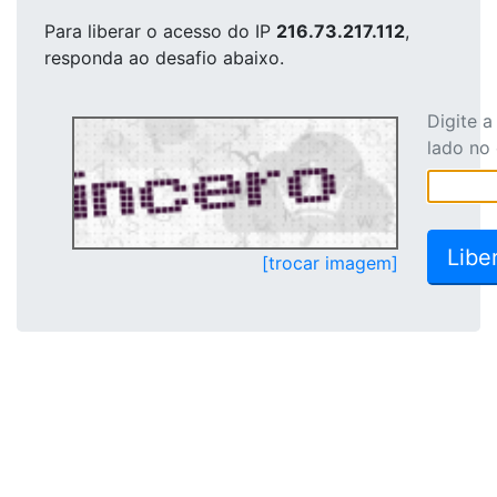
Para liberar o acesso
do IP
216.73.217.112
,
responda ao desafio abaixo.
Digite 
lado no
[trocar imagem]