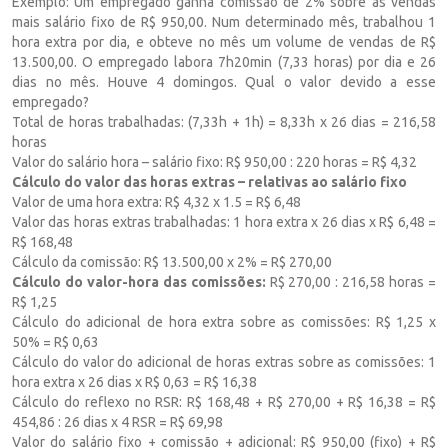
Exemplo: Um empregado ganha comissão de 2% sobre as vendas
mais salário fixo de R$ 950,00. Num determinado mês, trabalhou 1
hora extra por dia, e obteve no mês um volume de vendas de R$
13.500,00. O empregado labora 7h20min (7,33 horas) por dia e 26
dias no mês. Houve 4 domingos. Qual o valor devido a esse
empregado?
Total de horas trabalhadas: (7,33h + 1h) = 8,33h x 26 dias = 216,58
horas
Valor do salário hora – salário fixo: R$ 950,00 : 220 horas = R$ 4,32
Cálculo do valor das horas extras – relativas ao salário fixo
Valor de uma hora extra: R$ 4,32 x 1.5 = R$ 6,48
Valor das horas extras trabalhadas: 1 hora extra x 26 dias x R$ 6,48 =
R$ 168,48
Cálculo da comissão: R$ 13.500,00 x 2% = R$ 270,00
Cálculo do valor-hora das comissões:
R$ 270,00 : 216,58 horas =
R$ 1,25
Cálculo do adicional de hora extra sobre as comissões: R$ 1,25 x
50% = R$ 0,63
Cálculo do valor do adicional de horas extras sobre as comissões: 1
hora extra x 26 dias x R$ 0,63 = R$ 16,38
Cálculo do reflexo no RSR: R$ 168,48 + R$ 270,00 + R$ 16,38 = R$
454,86 : 26 dias x 4 RSR = R$ 69,98
Valor do salário fixo + comissão + adicional: R$ 950,00 (fixo) + R$