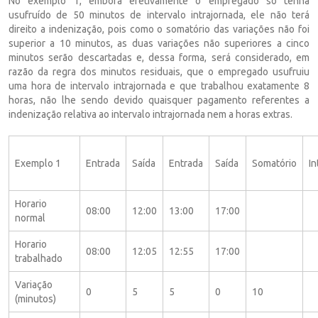
No exemplo 1, embora efetivamente o empregado só tenha
usufruído de 50 minutos de intervalo intrajornada, ele não terá
direito a indenização, pois como o somatório das variações não foi
superior a 10 minutos, as duas variações não superiores a cinco
minutos serão descartadas e, dessa forma, será considerado, em
razão da regra dos minutos residuais, que o empregado usufruiu
uma hora de intervalo intrajornada e que trabalhou exatamente 8
horas, não lhe sendo devido quaisquer pagamento referentes a
indenização relativa ao intervalo intrajornada nem a horas extras.
Exemplo 1
Entrada
Saída
Entrada
Saída
Somatório
In
Horario
08:00
12:00
13:00
17:00
normal
Horario
08:00
12:05
12:55
17:00
trabalhado
Variação
0
5
5
0
10
(minutos)