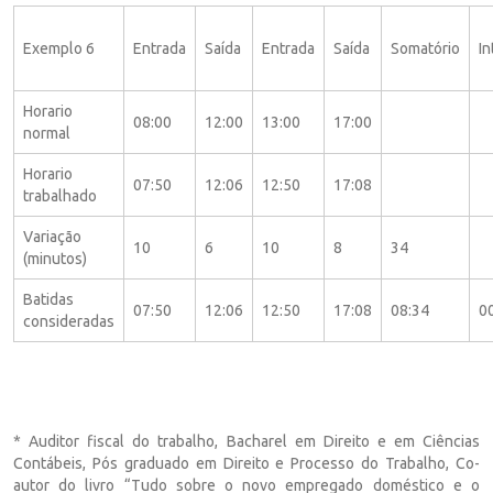
Exemplo 6
Entrada
Saída
Entrada
Saída
Somatório
In
Horario
08:00
12:00
13:00
17:00
normal
Horario
07:50
12:06
12:50
17:08
trabalhado
Variação
10
6
10
8
34
(minutos)
Batidas
07:50
12:06
12:50
17:08
08:34
0
consideradas
* Auditor fiscal do trabalho, Bacharel em Direito e em Ciências
Contábeis, Pós graduado em Direito e Processo do Trabalho, Co-
autor do livro “Tudo sobre o novo empregado doméstico e o