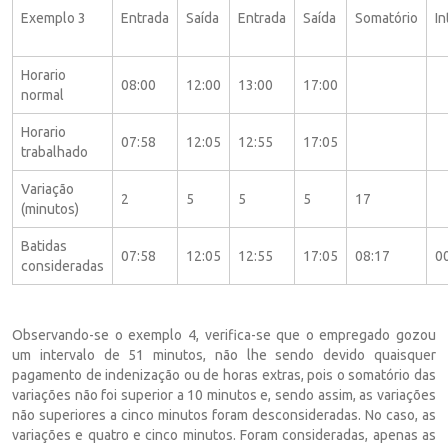
Exemplo 3
Entrada
Saída
Entrada
Saída
Somatório
In
Horario
08:00
12:00
13:00
17:00
normal
Horario
07:58
12:05
12:55
17:05
trabalhado
Variação
2
5
5
5
17
(minutos)
Batidas
07:58
12:05
12:55
17:05
08:17
0
consideradas
Observando-se o exemplo 4, verifica-se que o empregado gozou
um intervalo de 51 minutos, não lhe sendo devido quaisquer
pagamento de indenização ou de horas extras, pois o somatório das
variações não foi superior a 10 minutos e, sendo assim, as variações
não superiores a cinco minutos foram desconsideradas. No caso, as
variações e quatro e cinco minutos. Foram consideradas, apenas as