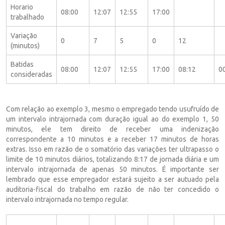
Horario
08:00
12:07
12:55
17:00
trabalhado
Variação
0
7
5
0
12
(minutos)
Batidas
08:00
12:07
12:55
17:00
08:12
0
consideradas
Com relação ao exemplo 3, mesmo o empregado tendo usufruído de
um intervalo intrajornada com duração igual ao do exemplo 1, 50
minutos, ele tem direito de receber uma indenização
correspondente a 10 minutos e a receber 17 minutos de horas
extras. Isso em razão de o somatório das variações ter ultrapasso o
limite de 10 minutos diários, totalizando 8:17 de jornada diária e um
intervalo intrajornada de apenas 50 minutos. É importante ser
lembrado que esse empregador estará sujeito a ser autuado pela
auditoria-fiscal do trabalho em razão de não ter concedido o
intervalo intrajornada no tempo regular.