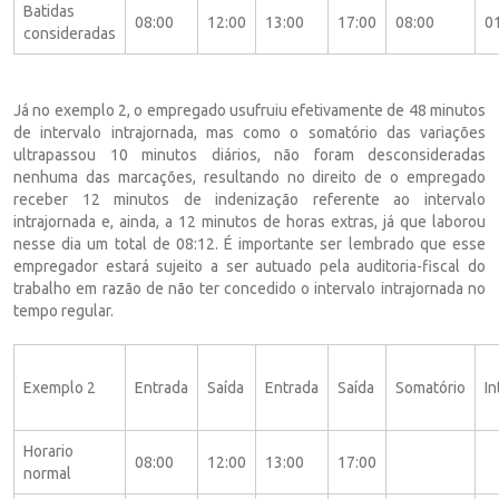
Batidas
08:00
12:00
13:00
17:00
08:00
0
consideradas
Já no exemplo 2, o empregado usufruiu efetivamente de 48 minutos
de intervalo intrajornada, mas como o somatório das variações
ultrapassou 10 minutos diários, não foram desconsideradas
nenhuma das marcações, resultando no direito de o empregado
receber 12 minutos de indenização referente ao intervalo
intrajornada e, ainda, a 12 minutos de horas extras, já que laborou
nesse dia um total de 08:12. É importante ser lembrado que esse
empregador estará sujeito a ser autuado pela auditoria-fiscal do
trabalho em razão de não ter concedido o intervalo intrajornada no
tempo regular.
Exemplo 2
Entrada
Saída
Entrada
Saída
Somatório
In
Horario
08:00
12:00
13:00
17:00
normal