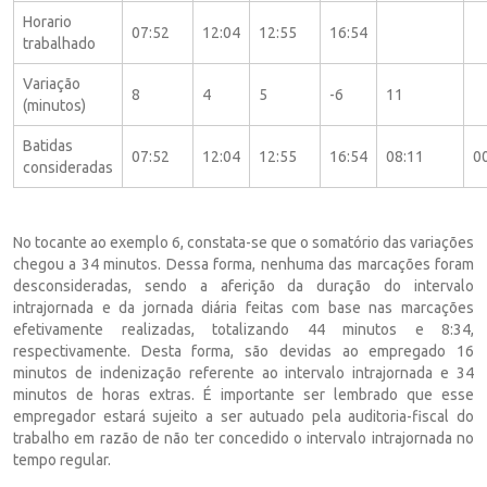
Horario
07:52
12:04
12:55
16:54
trabalhado
Variação
8
4
5
-6
11
(minutos)
Batidas
07:52
12:04
12:55
16:54
08:11
0
consideradas
No tocante ao exemplo 6, constata-se que o somatório das variações
chegou a 34 minutos. Dessa forma, nenhuma das marcações foram
desconsideradas, sendo a aferição da duração do intervalo
intrajornada e da jornada diária feitas com base nas marcações
efetivamente realizadas, totalizando 44 minutos e 8:34,
respectivamente. Desta forma, são devidas ao empregado 16
minutos de indenização referente ao intervalo intrajornada e 34
minutos de horas extras. É importante ser lembrado que esse
empregador estará sujeito a ser autuado pela auditoria-fiscal do
trabalho em razão de não ter concedido o intervalo intrajornada no
tempo regular.