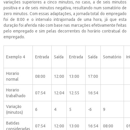
variações superiores a cinco minutos, no caso, a de seis minutos
positiva e a de seis minutos negativa, resultando num somatório de
zero minutos. Com essas adaptações, a jornada total do empregado
foi de 8:00 e o intervalo intrajornada de uma hora, já que esta
duração foi aferida não com base nas marcações efetivamente feitas
pelo empregado e sim pelas decorrentes do horário contratual do
empregado.
Exemplo 4
Entrada
Saída
Entrada
Saída
Somatório
In
Horario
08:00
12:00
13:00
17:00
normal
Horario
07:54
12:04
12:55
16:54
trabalhado
Variação
6
4
5
-6
9
(minutos)
Batidas
07:54
12:00
13:00
16:54
08:00
0
consideradas