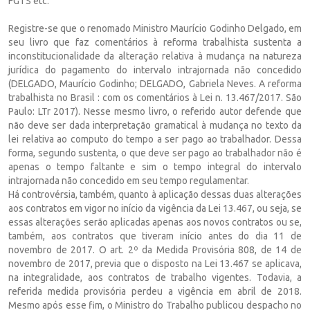
FGTS etc.
Registre-se que o renomado Ministro Maurício Godinho Delgado, em
seu livro que faz comentários à reforma trabalhista sustenta a
inconstitucionalidade da alteração relativa à mudança na natureza
jurídica do pagamento do intervalo intrajornada não concedido
(DELGADO, Maurício Godinho; DELGADO, Gabriela Neves. A reforma
trabalhista no Brasil : com os comentários à Lei n. 13.467/2017. São
Paulo: LTr 2017). Nesse mesmo livro, o referido autor defende que
não deve ser dada interpretação gramatical à mudança no texto da
lei relativa ao computo do tempo a ser pago ao trabalhador. Dessa
forma, segundo sustenta, o que deve ser pago ao trabalhador não é
apenas o tempo faltante e sim o tempo integral do intervalo
intrajornada não concedido em seu tempo regulamentar.
Há controvérsia, também, quanto à aplicação dessas duas alterações
aos contratos em vigor no início da vigência da Lei 13.467, ou seja, se
essas alterações serão aplicadas apenas aos novos contratos ou se,
também, aos contratos que tiveram início antes do dia 11 de
novembro de 2017. O art. 2º da Medida Provisória 808, de 14 de
novembro de 2017, previa que o disposto na Lei 13.467 se aplicava,
na integralidade, aos contratos de trabalho vigentes. Todavia, a
referida medida provisória perdeu a vigência em abril de 2018.
Mesmo após esse fim, o Ministro do Trabalho publicou despacho no