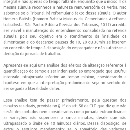
integral e não apenas do tempo faltante, enquanto que o inciso III da
mesma súmula reconhece a natureza remuneratória da verba. Não
sabemos se o Tribunal irá reformular o texto dessa súmula. O autor
Homero Batista (Homero Batista Mateus da. Comentários à reforma
trabalhista. São Paulo: Editora Revista dos Tribunais, 2017) acredita
ser viável a manutenção do entendimento consolidado na referida
súmula, pois seu objetivo era o atendimento da finalidade da
alimentação e do descanso: pausas de 10, 20 ou 30min se inserem
no conceito de tempo à disposição do empregador e não autorizam a
dedução da jornada de trabalho.
Apresenta-se aqui uma análise dos efeitos da alteração referente à
quantificação do tempo a ser indenizado ao empregado que usufrui
intervalo intrajornada inferior ao tempo mínimo, considerando a
hipótese em que a interpretação predominante seja no sentido de
ser seguida a literalidade da lei.
Essa análise tem de passar, primeiramente, pela questão dos
minutos residuais, prevista no § 1º do art. 58 da CLT, que diz que não
serão descontados nem considerados como jornada extraordinárias
as variações não superiores a cinco minutos, desde que não
ultrapassado o limite de 10 minutos diários. Dessa disposição, se
extrai o seguinte mandamento: se o somatório das variações