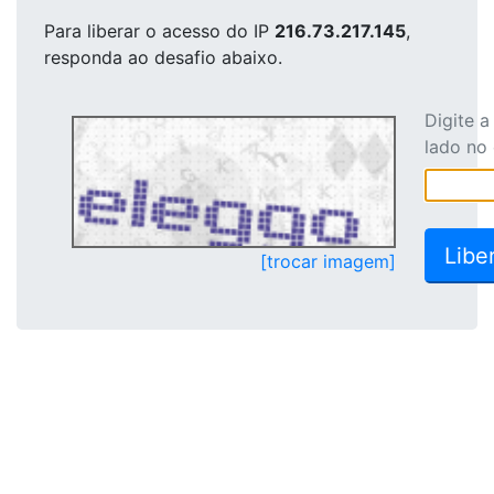
Para liberar o acesso
do IP
216.73.217.145
,
responda ao desafio abaixo.
Digite 
lado no
[trocar imagem]