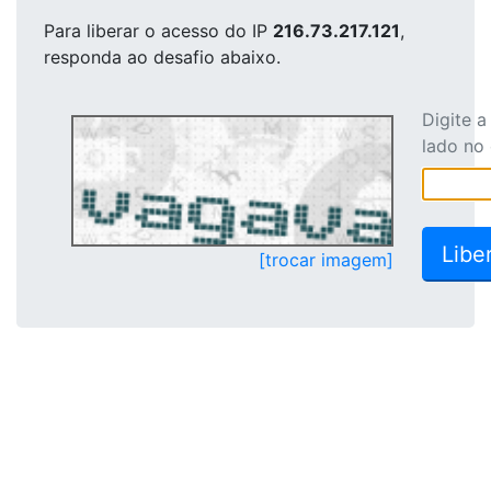
Para liberar o acesso
do IP
216.73.217.121
,
responda ao desafio abaixo.
Digite 
lado no
[trocar imagem]