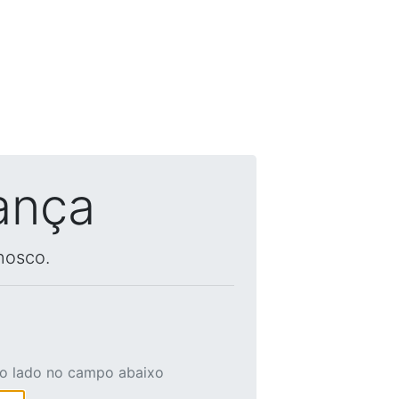
ança
nosco.
ao lado no campo abaixo