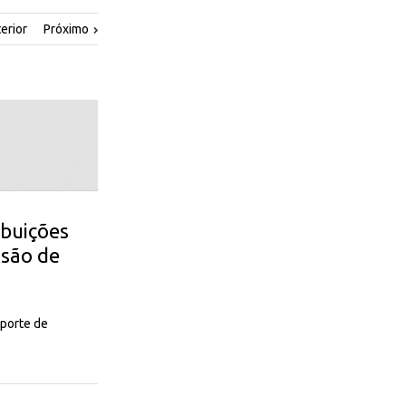
erior
Próximo
ibuições
ssão de
sporte de