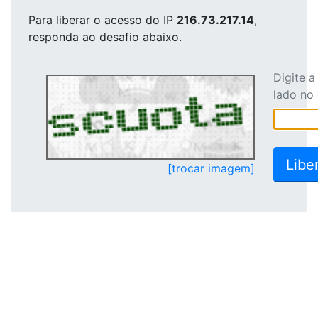
Para liberar o acesso
do IP
216.73.217.14
,
responda ao desafio abaixo.
Digite 
lado no
[trocar imagem]