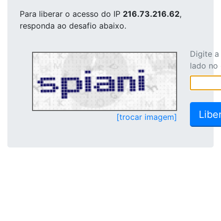
Para liberar o acesso
do IP
216.73.216.62
,
responda ao desafio abaixo.
Digite 
lado no
[trocar imagem]