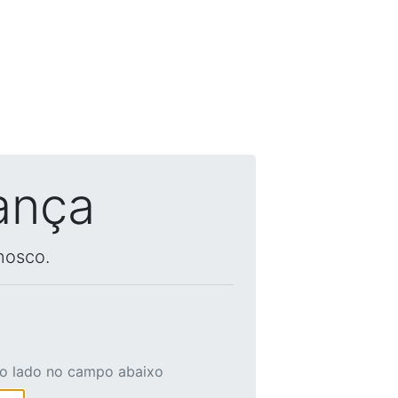
ança
nosco.
ao lado no campo abaixo