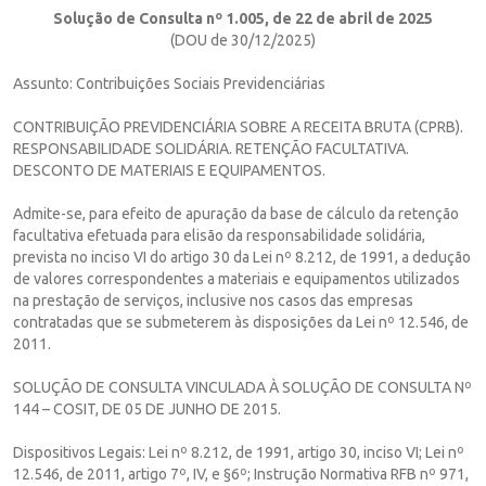
Solução de Consulta nº 1.005, de 22 de abril de 2025
(DOU de 30/12/2025)
Assunto: Contribuições Sociais Previdenciárias
CONTRIBUIÇÃO PREVIDENCIÁRIA SOBRE A RECEITA BRUTA (CPRB).
RESPONSABILIDADE SOLIDÁRIA. RETENÇÃO FACULTATIVA.
DESCONTO DE MATERIAIS E EQUIPAMENTOS.
Admite-se, para efeito de apuração da base de cálculo da retenção
facultativa efetuada para elisão da responsabilidade solidária,
prevista no inciso VI do artigo 30 da Lei nº 8.212, de 1991, a dedução
de valores correspondentes a materiais e equipamentos utilizados
na prestação de serviços, inclusive nos casos das empresas
contratadas que se submeterem às disposições da Lei nº 12.546, de
2011.
SOLUÇÃO DE CONSULTA VINCULADA À SOLUÇÃO DE CONSULTA Nº
144 – COSIT, DE 05 DE JUNHO DE 2015.
Dispositivos Legais: Lei nº 8.212, de 1991, artigo 30, inciso VI; Lei nº
12.546, de 2011, artigo 7º, IV, e §6º; Instrução Normativa RFB nº 971,