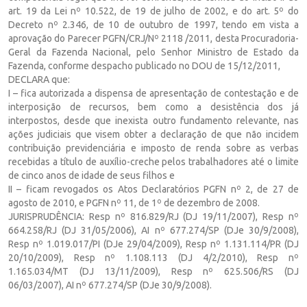
art. 19 da Lei nº 10.522, de 19 de julho de 2002, e do art. 5º do
Decreto nº 2.346, de 10 de outubro de 1997, tendo em vista a
aprovação do Parecer PGFN/CRJ/Nº 2118 /2011, desta Procuradoria-
Geral da Fazenda Nacional, pelo Senhor Ministro de Estado da
Fazenda, conforme despacho publicado no DOU de 15/12/2011,
DECLARA que:
I – fica autorizada a dispensa de apresentação de contestação e de
interposição de recursos, bem como a desistência dos já
interpostos, desde que inexista outro fundamento relevante, nas
ações judiciais que visem obter a declaração de que não incidem
contribuição previdenciária e imposto de renda sobre as verbas
recebidas a título de auxílio-creche pelos trabalhadores até o limite
de cinco anos de idade de seus filhos e
II – ficam revogados os Atos Declaratórios PGFN nº 2, de 27 de
agosto de 2010, e PGFN nº 11, de 1º de dezembro de 2008.
JURISPRUDÊNCIA: Resp nº 816.829/RJ (DJ 19/11/2007), Resp nº
664.258/RJ (DJ 31/05/2006), AI nº 677.274/SP (DJe 30/9/2008),
Resp nº 1.019.017/PI (DJe 29/04/2009), Resp nº 1.131.114/PR (DJ
20/10/2009), Resp nº 1.108.113 (DJ 4/2/2010), Resp nº
1.165.034/MT (DJ 13/11/2009), Resp nº 625.506/RS (DJ
06/03/2007), AI nº 677.274/SP (DJe 30/9/2008).