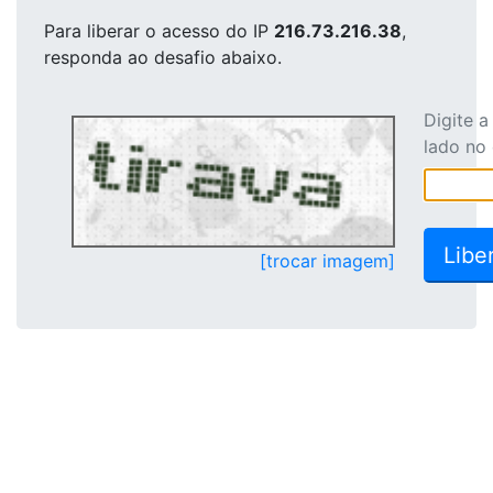
Para liberar o acesso
do IP
216.73.216.38
,
responda ao desafio abaixo.
Digite 
lado no
[trocar imagem]