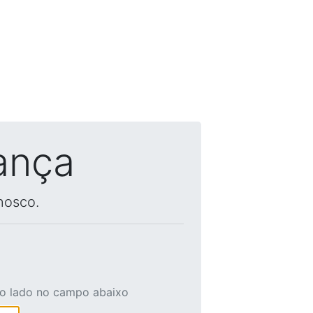
ança
nosco.
ao lado no campo abaixo