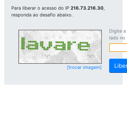
Para liberar o acesso
do IP
216.73.216.30
,
responda ao desafio abaixo.
Digite 
lado no
[trocar imagem]