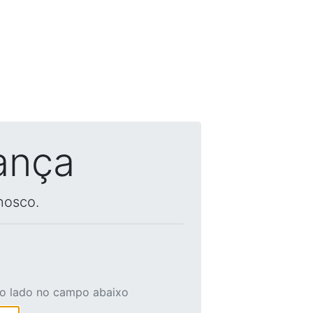
ança
nosco.
ao lado no campo abaixo