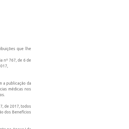
buições que lhe
ia nº 767, de 6 de
2017,
m a publicação da
ícias médicas nos
os.
67, de 2017, todos
ão dos Benefícios