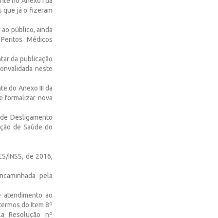
nte no Anexo I da
 que já o fizeram
ao público, ainda
 Peritos Médicos
ntar da publicação
convalidada neste
e do Anexo III da
e formalizar nova
 de Desligamento
Seção de Saúde do
ES/INSS, de 2016,
ncaminhada pela
e atendimento ao
 termos do Item 8º
la Resolução nº