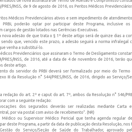
spensados de nova assinatura de Termo de Adesão e Compromisso consta
/PRES/INSS, de 9 de agosto de 2016, os Peritos Médicos Previdenciários
ritos Médicos Previdenciários ativos e sem impedimento de atendimento 
o PRBI, poderão optar por participar deste Programa, inclusive os
em cargos de gestão lotados nas Gerências-Executivas.
 nova adesão de que trata o § 1º deste artigo será de quinze dias a co
 sendo que, vencido este prazo, a adesão seguirá a norma infralegal 
ue venha a substituí-lo.
Médicos Previdenciários que assinaram o Termo de Desligamento constant
/PRES/INSS, de 2016, até a data de 4 de novembro de 2016, terão qu
s deste artigo.
ento do servidor do PRBI deverá ser formalizado por meio do Termo
xo III da Resolução n° 544/PRES/INSS, de 2016, dirigido ao Serviço/
e a redação do art. 2º e caput do art. 7º, ambos da Resolução n° 546/PR
orar com a seguinte redação:
nvocações dos segurados deverão ser realizadas mediante Carta e
tral, por via postal com aviso de recebimento”. (NR)
to Médico ou Supervisor Médico Pericial que tenha agenda regular d
cipar deste Programa, a partir da data de publicação desta Resolução, nos
estão do Serviço/Seção de Saúde do Trabalhador, aprovado pe