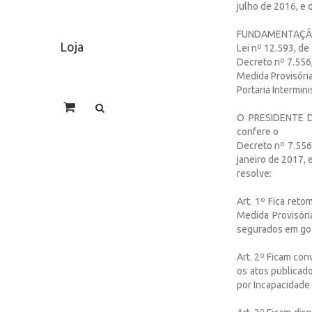
julho de 2016, e 
FUNDAMENTAÇÃO
Loja
Lei nº 12.593, de
Decreto nº 7.556,
Medida Provisória
Portaria Intermi
O PRESIDENTE D
confere o
Decreto nº 7.556,
janeiro de 2017, 
resolve:
Art. 1º Fica ret
Medida Provisóri
segurados em goz
Art. 2º Ficam con
os atos publicad
por Incapacidade 