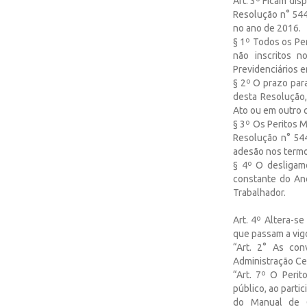
Art. 3º Ficam di
Resolução n° 544
no ano de 2016.
§ 1º Todos os Pe
não inscritos n
Previdenciários 
§ 2º O prazo para
desta Resolução,
Ato ou em outro q
§ 3º Os Peritos 
Resolução n° 544
adesão nos termo
§ 4º O desligam
constante do Ane
Trabalhador.
Art. 4º Altera-s
que passam a vig
“Art. 2° As co
Administração Cen
“Art. 7º O Peri
público, ao parti
do Manual de G