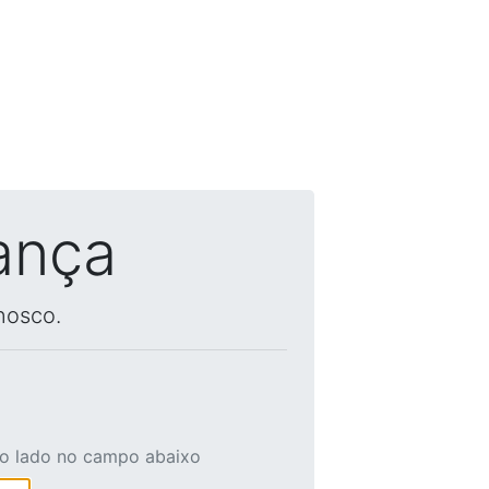
ança
nosco.
ao lado no campo abaixo