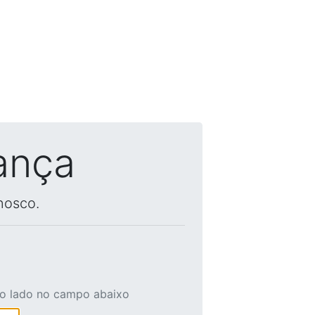
ança
nosco.
ao lado no campo abaixo