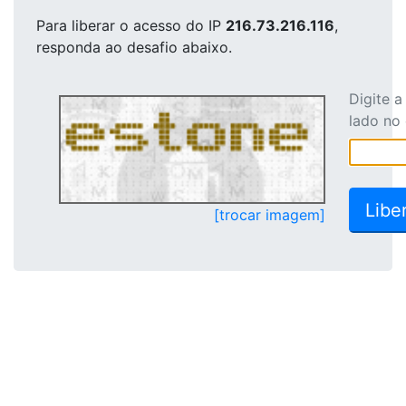
Para liberar o acesso
do IP
216.73.216.116
,
responda ao desafio abaixo.
Digite 
lado no
[trocar imagem]