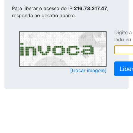
Para liberar o acesso
do IP
216.73.217.47
,
responda ao desafio abaixo.
Digite 
lado no
[trocar imagem]