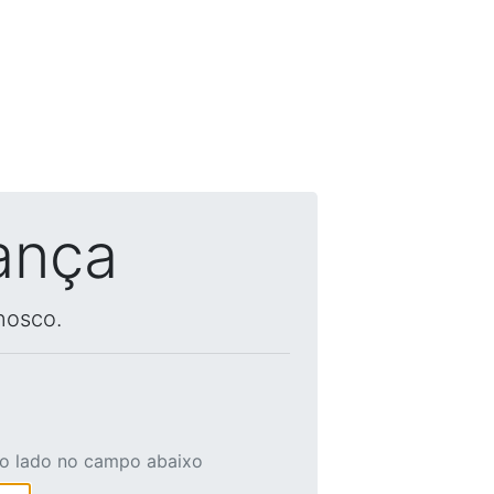
ança
nosco.
ao lado no campo abaixo