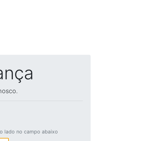
ança
nosco.
ao lado no campo abaixo