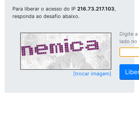
Para liberar o acesso
do IP
216.73.217.103
,
responda ao desafio abaixo.
Digite 
lado no
[trocar imagem]