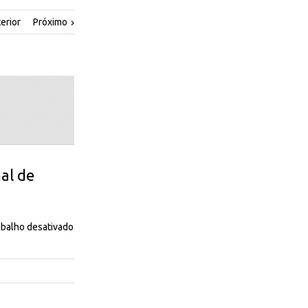
erior
Próximo
al de
rabalho desativado