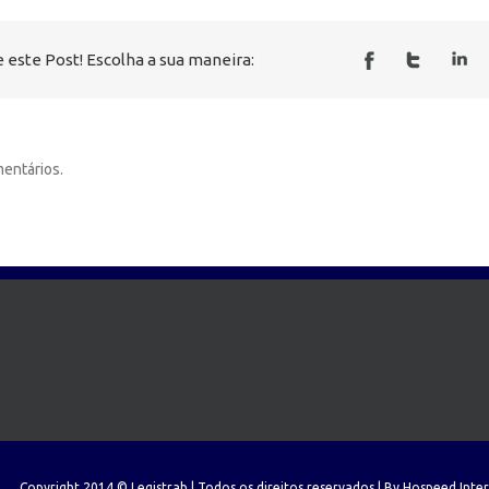
 este Post! Escolha a sua maneira:
entários.
Copyright 2014 © Legistrab | Todos os direitos reservados | By
Hospeed Inte