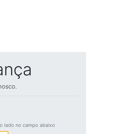
ança
nosco.
ao lado no campo abaixo