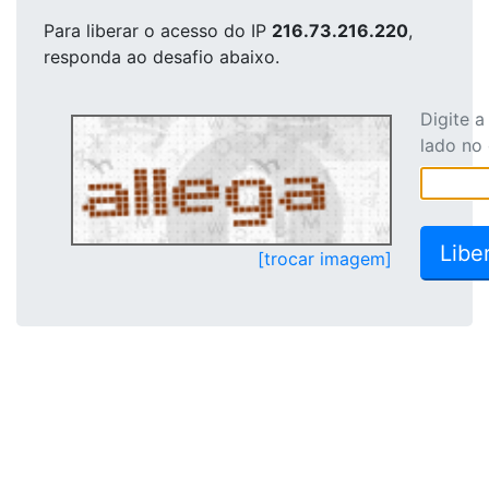
Para liberar o acesso
do IP
216.73.216.220
,
responda ao desafio abaixo.
Digite 
lado no
[trocar imagem]