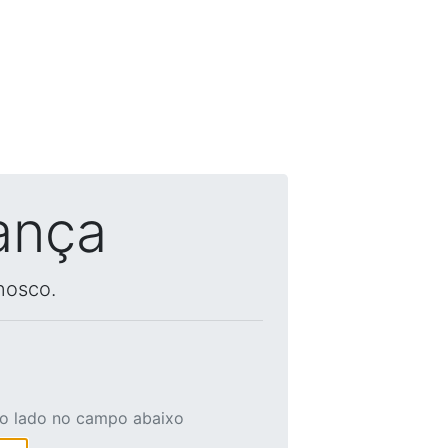
ança
nosco.
ao lado no campo abaixo